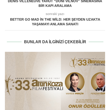
DENIS VILLENEUVE YAHUT “DÖNI VILNÖV” SINEMASINA
BIR KAPI ARALAMA
sonraki yazı
BETTER GO MAD IN THE WILD: HER ŞEYDEN UZAKTA
YAŞAMAYI ANLAMA SANATI
BUNLAR DA ILGINIZI ÇEKEBILIR