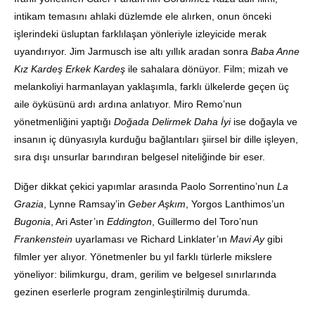
intikam temasını ahlaki düzlemde ele alırken, onun önceki
işlerindeki üsluptan farklılaşan yönleriyle izleyicide merak
uyandırıyor. Jim Jarmusch ise altı yıllık aradan sonra
Baba Anne
Kız Kardeş Erkek Kardeş
ile sahalara dönüyor. Film; mizah ve
melankoliyi harmanlayan yaklaşımla, farklı ülkelerde geçen üç
aile öyküsünü ardı ardına anlatıyor. Miro Remo’nun
yönetmenliğini yaptığı
Doğada Delirmek Daha İyi
ise doğayla ve
insanın iç dünyasıyla kurduğu bağlantıları şiirsel bir dille işleyen,
sıra dışı unsurlar barındıran belgesel niteliğinde bir eser.
Diğer dikkat çekici yapımlar arasında Paolo Sorrentino’nun
La
Grazia
, Lynne Ramsay’in
Geber Aşkım
, Yorgos Lanthimos’un
Bugonia
, Ari Aster’ın
Eddington
, Guillermo del Toro’nun
Frankenstein
uyarlaması ve Richard Linklater’ın
Mavi Ay
gibi
filmler yer alıyor. Yönetmenler bu yıl farklı türlerle mikslere
yöneliyor: bilimkurgu, dram, gerilim ve belgesel sınırlarında
gezinen eserlerle program zenginleştirilmiş durumda.