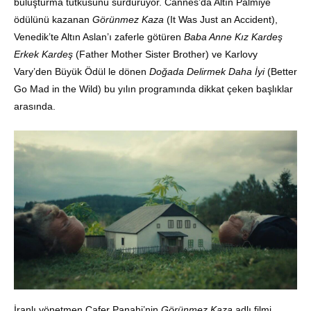
buluşturma tutkusunu sürdürüyor. Cannes’da Altın Palmiye
ödülünü kazanan
Görünmez Kaza
(It Was Just an Accident),
Venedik’te Altın Aslan’ı zaferle götüren
Baba Anne Kız Kardeş
Erkek Kardeş
(Father Mother Sister Brother) ve Karlovy
Vary’den Büyük Ödül le dönen
Doğada Delirmek Daha İyi
(Better
Go Mad in the Wild) bu yılın programında dikkat çeken başlıklar
arasında.
İranlı yönetmen Cafer Panahi’nin
Görünmez Kaza
adlı filmi,