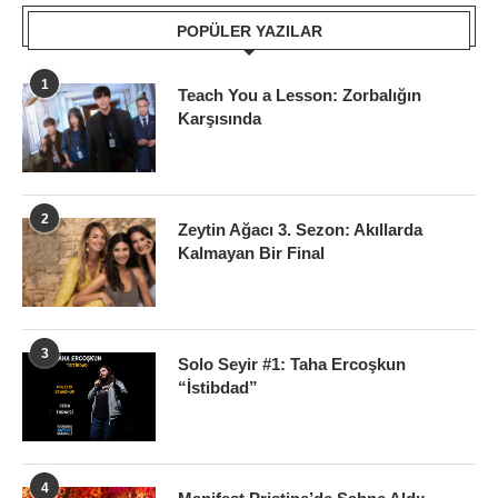
POPÜLER YAZILAR
1
Teach You a Lesson: Zorbalığın
Karşısında
2
Zeytin Ağacı 3. Sezon: Akıllarda
Kalmayan Bir Final
3
Solo Seyir #1: Taha Ercoşkun
“İstibdad”
4