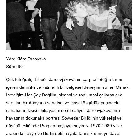
Yön: Klára Tasovská
Süre: 90′
Çek fotoğrafçı Libuše Jarcovjáková’nın çarpıcı fotoğraflarını
içeren derinlikli ve katmanlı bir belgesel deneyimi sunan Olmak
İstediğim Her Şey Değilim, siyasal ve toplumsal çalkantılarla
sarsılan bir dünyada sanatsal ve cinsel özgürlük peşindeki
sanatçının kişisel hikâyesini de ele alıyor. Jarcovjáková’nın
hayatının dokunaklı portresi Sovyetler Birliği’nin yükselişi ve
düşüşü eşliğinde Prag’da başlayıp seyirciyi 1970-1989 yılları
arasında Tokyo ve Berlin’deki hayata tanıklık etmeye davet