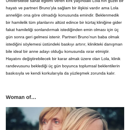
Üniversitede sanat eğitimi veren kırk yaşındaki Lola’nın güzel bir
hayatı ve partneri Bruno’yla sağlam bir ilişkisi vardır ama Lola
anneliğin ona göre olmadığı konusunda emindir. Beklenmedik
bir hamilelik tüm planlarını altüst edince bir kürtaj kliniğine gider
fakat hamileliği sonlandırmak istediğinden emin olması için üç
gün sonra geri gelmesi istenir. Partneri Bruno’nun baba olmak
istediğini söylemesi üstündeki baskıyı artırır, klinikteki danışman
bile ideal bir anne adayı olduğu konusunda ısrar etmiştir.
Hayatını değiştirebilecek bir karar almak üzere olan Lola, klinik
randevusunu beklediği üç gün boyunca toplumsal beklentilerin
baskısıyla ve kendi korkularıyla da yüzleşmek zorunda kalır.
Woman of…