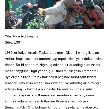
Yön: Alice Rohrwacher
Süre: 130′
1980’ler İtalya kırsalı, Toskana bölgesi. Gizemli bir İngiliz olan
Arthur, hapis cezasını tamamlayıp tepelerdeki yıkık dökük evine
döner. Tarihi eser hırsızlığını iş edinen bir arkeolog olan Arthur,
mezar soygunculuğu yapan gürültücü müzik grubu tombaroli
üyeleriyle birlikte Etrüsk hazineleri peşinde muazzam kırları
araştırır. Arthur’un amacı sonunda onu ve arkadaşlarını zengin
edecek büyük hazineyi bulmaktır; bu onların Kimera’sıdır:
Tombaroli üyeleri için Kimera, çalışmadan kolay bir yaşam
sürmek anlamına gelir. Arthur’un Kimera’sı yitirdiği aşkı
Beniamina’dır. Onu bulmak için görünmez olana meydan okur,