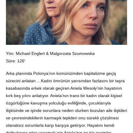
Yön: Michael Englert & Malgorzata Szumowska
Süre: 126′
Arka planında Polonya’nın komünizmden kapitalizme geçiş
sürecini anlatan …Kadın ömrünün yarısından fazlasını bir taşra
kasabasında erkek olarak geçiren Aniela Wesoły’nin hayatının
kırk beş yılını anlatıyor. Aniela’nın trans bir kadın olarak kişisel
özgürlüğüne kavuşma yolculuğu evliliğinde, çocuklarıyla
ilişkisinde ve işinde sorunlara neden olurken bozulan aile ilişkileri
ve çevresindekilerin karmaşık tepkileri onu sürekli çözülmesi
olanaksız sorunlarla karşı karşıya getiriyor. Hayatını kendi
doğrularına göre yaşamak için Aniela’nın ne tür seçimler