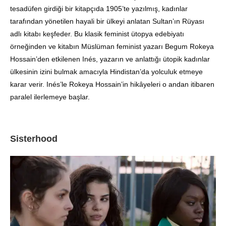
tesadüfen girdiği bir kitapçıda 1905’te yazılmış, kadınlar
tarafından yönetilen hayali bir ülkeyi anlatan Sultan’ın Rüyası
adlı kitabı keşfeder. Bu klasik feminist ütopya edebiyatı
örneğinden ve kitabın Müslüman feminist yazarı Begum Rokeya
Hossain’den etkilenen Inés, yazarın ve anlattığı ütopik kadınlar
ülkesinin izini bulmak amacıyla Hindistan’da yolculuk etmeye
karar verir. Inés’le Rokeya Hossain’in hikâyeleri o andan itibaren
paralel ilerlemeye başlar.
Sisterhood