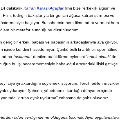
 14 dakikalık
Katran Karası Ağaçlar
filmi bize “erkeklik algısı” ve
. Film, tedirgin bakışlarıyla bir gencin ağaca katran sürmesi ve
östermesiyle başlıyor. Bu sahnenin hem filme adını vermesi hem
 sağlam bir metafor sunduğunu düşünüyorum.
genç bir erkek, babası ve babasının arkadaşlarıyla ava çıkıyor.
çinde kendini hissedemiyor. Çünkü belli ki artık bir spor hâline
se adına
“avlanma”
denilen bu öldürme eylemini
“erkek olmak”
ile
ocuğun bu işi becerememesiyle baba-oğul arasındaki ilişki gittikçe
yirciye iyi aktardığını söylemek istiyorum. Tercih edilen müzikler
ine ayak uyduruyor. Şahsen, yönetmenin kurduğu dünyanın içinde
inin yanında “gruba ayak uydurma” çabasına da şahit oluyoruz.
ğerlerden ödün verdiğinde ne olduğuna bakmak. Aynı uygulamalara