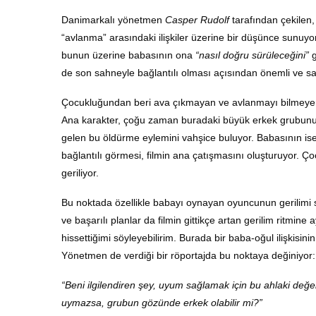
Danimarkalı yönetmen
Casper Rudolf
tarafından çekilen,
“avlanma” arasındaki ilişkiler üzerine bir düşünce sunuyor
bunun üzerine babasının ona
“nasıl doğru sürüleceğini”
g
de son sahneyle bağlantılı olması açısından önemli ve
Çocukluğundan beri ava çıkmayan ve avlanmayı bilmeyen 
Ana karakter, çoğu zaman buradaki büyük erkek grubunun i
gelen bu öldürme eylemini vahşice buluyor. Babasının i
bağlantılı görmesi, filmin ana çatışmasını oluşturuyor. Ç
geriliyor.
Bu noktada özellikle babayı oynayan oyuncunun gerilimi se
ve başarılı planlar da filmin gittikçe artan gerilim ritm
hissettiğimi söyleyebilirim. Burada bir baba-oğul ilişkis
Yönetmen de verdiği bir röportajda bu noktaya değiniyor:
“Beni ilgilendiren şey, uyum sağlamak için bu ahlaki de
uymazsa, grubun gözünde erkek olabilir mi?”