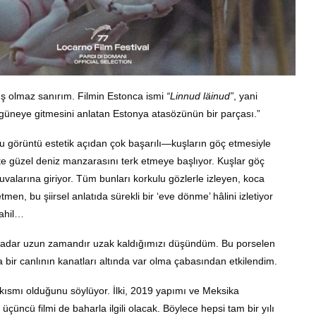
lış olmaz sanırım. Filmin Estonca ismi
“Linnud läinud”
, yani
 güneye gitmesini anlatan Estonya atasözünün bir parçası.”
u görüntü estetik açıdan çok başarılı—kuşların göç etmesiyle
likte güzel deniz manzarasını terk etmeye başlıyor. Kuşlar göç
yuvalarına giriyor. Tüm bunları korkulu gözlerle izleyen, koca
en, bu şiirsel anlatıda sürekli bir ‘eve dönme’ hâlini izletiyor
sahil…
 kadar uzun zamandır uzak kaldığımızı düşündüm. Bu porselen
a bir canlının kanatları altında var olma çabasından etkilendim.
 kısmı olduğunu söylüyor. İlki, 2019 yapımı ve Meksika
 üçüncü filmi de baharla ilgili olacak. Böylece hepsi tam bir yılı