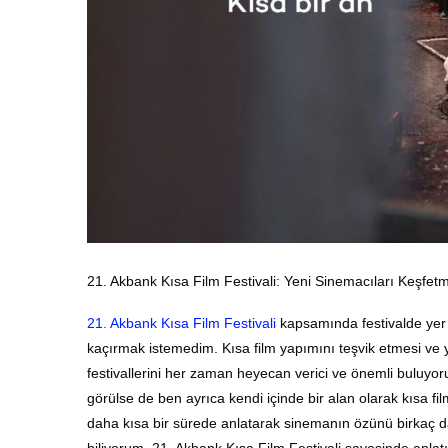
21. Akbank Kısa Film Festivali: Yeni Sinemacıları Keşfe
21. Akbank Kısa Film Festivali
kapsamında festivalde yer a
kaçırmak istemedim. Kısa film yapımını teşvik etmesi ve y
festivallerini her zaman heyecan verici ve önemli buluyor
görülse de ben ayrıca kendi içinde bir alan olarak kısa fi
daha kısa bir sürede anlatarak sinemanın özünü birkaç d
biliyorum. 21. Akbank Kısa Film Festivali sayesinde anla