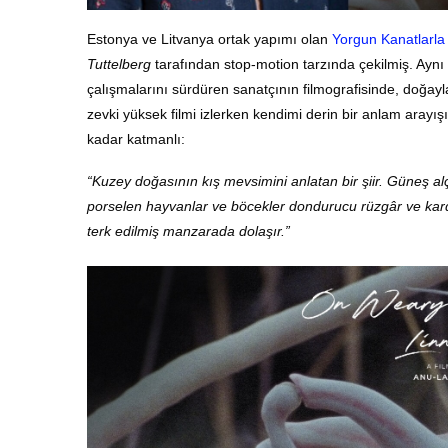
Estonya ve Litvanya ortak yapımı olan
Yorgun Kanatlarl
Tuttelberg
tarafından stop-motion tarzında çekilmiş. Ayn
çalışmalarını sürdüren sanatçının filmografisinde, doğayla
zevki yüksek filmi izlerken kendimi derin bir anlam arayış
kadar katmanlı:
“Kuzey doğasının kış mevsimini anlatan bir şiir. Güneş al
porselen hayvanlar ve böcekler dondurucu rüzgâr ve kard
terk edilmiş manzarada dolaşır.”