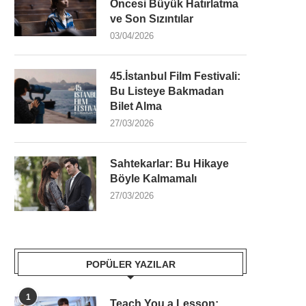
Öncesi Büyük Hatırlatma
ve Son Sızıntılar
03/04/2026
45.İstanbul Film Festivali:
Bu Listeye Bakmadan
Bilet Alma
27/03/2026
Sahtekarlar: Bu Hikaye
Böyle Kalmamalı
27/03/2026
POPÜLER YAZILAR
1
Teach You a Lesson: