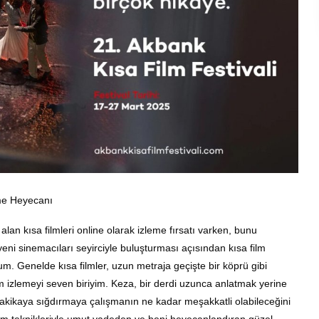
tme Heyecanı
lan kısa filmleri online olarak izleme fırsatı varken, bunu
eni sinemacıları seyirciyle buluşturması açısından kısa film
um. Genelde kısa filmler, uzun metraja geçişte bir köprü gibi
lm izlemeyi seven biriyim. Keza, bir derdi uzunca anlatmak yerine
akikaya sığdırmaya çalışmanın ne kadar meşakkatli olabileceğini
tım teknikleriyle umut vadeden ve beni heyecanlandıran güzel