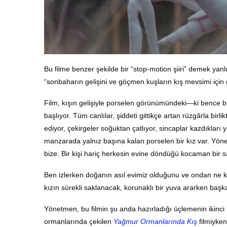
Bu filme benzer şekilde bir “stop-motion şiiri” demek yan
“sonbaharın gelişini ve göçmen kuşların kış mevsimi için
Film, kışın gelişiyle porselen görünümündeki—ki bence b
başlıyor. Tüm canlılar, şiddeti gittikçe artan rüzgârla bir
ediyor, çekirgeler soğuktan çatlıyor, sincaplar kazdıkları 
manzarada yalnız başına kalan porselen bir kız var. Yönetm
bize. Bir kişi hariç herkesin evine döndüğü kocaman bir 
Ben izlerken doğanın asıl evimiz olduğunu ve ondan ne
kızın sürekli saklanacak, korunaklı bir yuva ararken başk
Yönetmen, bu filmin şu anda hazırladığı üçlemenin ikinci
ormanlarında çekilen
Yağmur Ormanlarında Kış
filmiyken