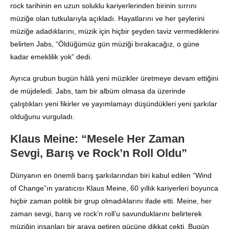
rock tarihinin en uzun soluklu kariyerlerinden birinin sırrını
müziğe olan tutkularıyla açıkladı
. Hayatlarını ve her şeylerini
müziğe adadıklarını, müzik için hiçbir şeyden taviz vermediklerini
belirten Jabs, “Öldüğümüz gün müziği bırakacağız, o güne
kadar emeklilik yok” dedi
.
Ayrıca grubun bugün hâlâ yeni müzikler üretmeye devam ettiğini
de müjdeledi
. Jabs, tam bir albüm olmasa da üzerinde
çalıştıkları yeni fikirler ve yayımlamayı düşündükleri yeni şarkılar
olduğunu vurguladı
.
Klaus Meine: “Mesele Her Zaman
Sevgi, Barış ve Rock’n Roll Oldu”
Dünyanın en önemli barış şarkılarından biri kabul edilen “Wind
of Change”ın yaratıcısı Klaus Meine, 60 yıllık kariyerleri boyunca
hiçbir zaman politik bir grup olmadıklarını ifade etti
. Meine, her
zaman sevgi, barış ve rock’n roll’u savunduklarını belirterek
müziğin insanları bir araya getiren gücüne dikkat çekti
. Bugün