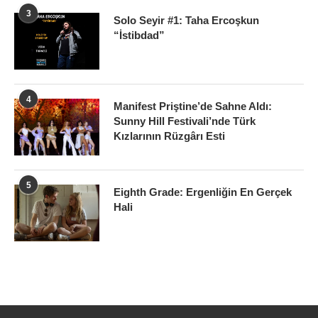
3
Solo Seyir #1: Taha Ercoşkun
“İstibdad”
4
Manifest Priştine’de Sahne Aldı:
Sunny Hill Festivali’nde Türk
Kızlarının Rüzgârı Esti
5
Eighth Grade: Ergenliğin En Gerçek
Hali