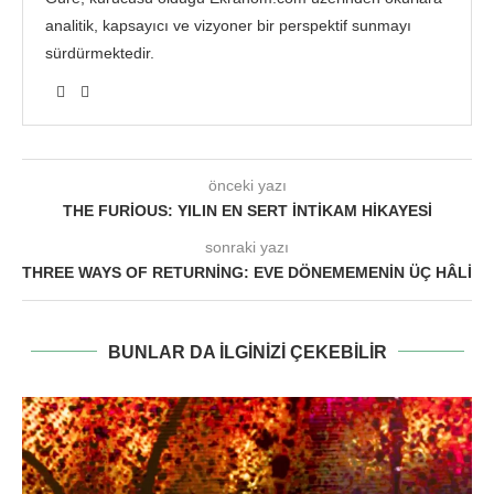
analitik, kapsayıcı ve vizyoner bir perspektif sunmayı
sürdürmektedir.
önceki yazı
THE FURIOUS: YILIN EN SERT İNTIKAM HIKAYESI
sonraki yazı
THREE WAYS OF RETURNING: EVE DÖNEMEMENIN ÜÇ HÂLI
BUNLAR DA ILGINIZI ÇEKEBILIR