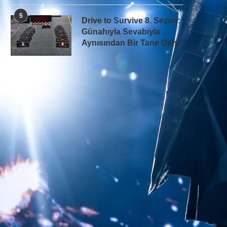
5
Drive to Survive 8. Sezon:
Günahıyla Sevabıyla
Aynısından Bir Tane Daha