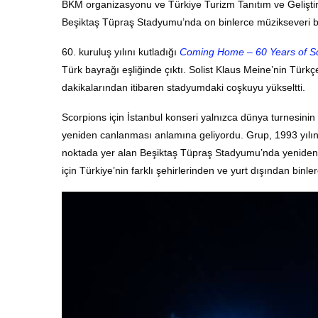
BKM organizasyonu ve Türkiye Turizm Tanıtım ve Geliştirm
Beşiktaş Tüpraş Stadyumu’nda on binlerce müzikseveri bir
60. kuruluş yılını kutladığı
Coming Home – 60 Years of S
Türk bayrağı eşliğinde çıktı. Solist Klaus Meine’nin Türkç
dakikalarından itibaren stadyumdaki coşkuyu yükseltti.
Scorpions için İstanbul konseri yalnızca dünya turnesinin
yeniden canlanması anlamına geliyordu. Grup, 1993 yılı
noktada yer alan Beşiktaş Tüpraş Stadyumu’nda yeniden sa
için Türkiye’nin farklı şehirlerinden ve yurt dışından binle