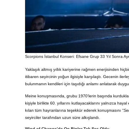
Scorpions İstanbul Konseri: Efsane Grup 33 Yıl Sonra A
Yaklaşık altmış yıllık kariyerine rağmen enerjisinden hiç
itibaren seyircinin yoğun ilgisiyle karşılaştı. Gecenin il
bulunmanın kendileri için taşıdığı anlamı anlatarak duygus
Meine konuşmasında, grubu 1970’lerin başında kurdukları g
kişiyle birlikte 60. yıllarını kutlayacaklarını yalnızca h
kılan tüm hayranlarına teşekkür ederek konuşmasını
“Se
seyirciler tarafından uzun süre alkışlandı.
Wind of Change’de On Binler Tek Ses Oldu