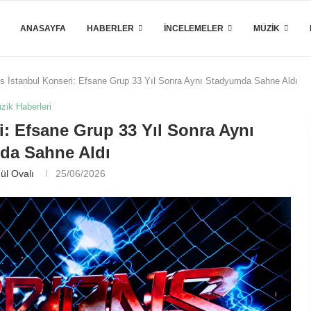
ANASAYFA
HABERLER
İNCELEMELER
MÜZIK
s İstanbul Konseri: Efsane Grup 33 Yıl Sonra Aynı Stadyumda Sahne Aldı
zik Haberleri
: Efsane Grup 33 Yıl Sonra Aynı
da Sahne Aldı
ül Ovalı
25/06/2026