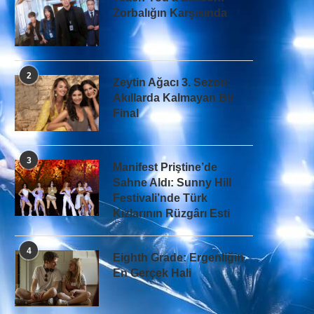
Zorbalığın Karşısında
2
Zeytin Ağacı 3. Sezon:
Akıllarda Kalmayan Bir
Final
3
Manifest Priştine’de
Sahne Aldı: Sunny Hill
Festivali’nde Türk
Kızlarının Rüzgârı Esti
4
Eighth Grade: Ergenliğin
En Gerçek Hali