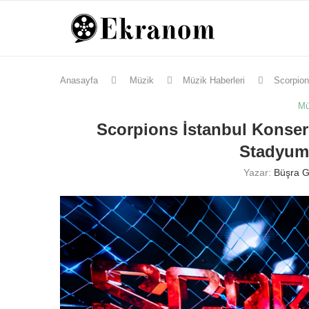
Anasayfa
Müzik
Müzik Haberleri
Scorpion
Mü
Scorpions İstanbul Konseri
Stadyum
Yazar:
Büşra G