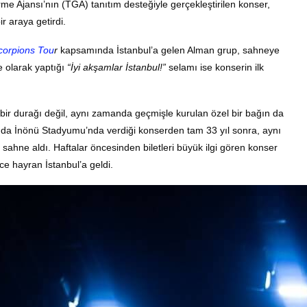
e Ajansı’nın (TGA) tanıtım desteğiyle gerçekleştirilen konser,
 araya getirdi.
corpions Tou
r
kapsamında İstanbul’a gelen Alman grup, sahneye
e olarak yaptığı
“İyi akşamlar İstanbul!”
selamı ise konserin ilk
 bir durağı değil, aynı zamanda geçmişle kurulan özel bir bağın da
nda İnönü Stadyumu’nda verdiği konserden tam 33 yıl sonra, aynı
hne aldı. Haftalar öncesinden biletleri büyük ilgi gören konser
rce hayran İstanbul’a geldi.