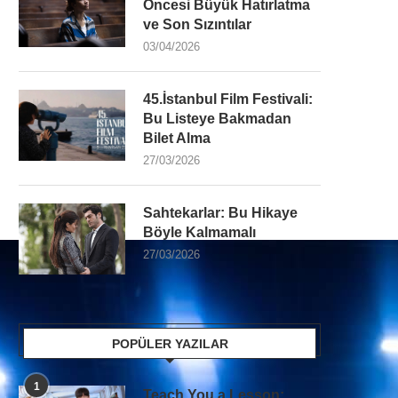
Öncesi Büyük Hatırlatma
ve Son Sızıntılar
03/04/2026
45.İstanbul Film Festivali:
Bu Listeye Bakmadan
Bilet Alma
27/03/2026
Sahtekarlar: Bu Hikaye
Böyle Kalmamalı
27/03/2026
POPÜLER YAZILAR
1
Teach You a Lesson: