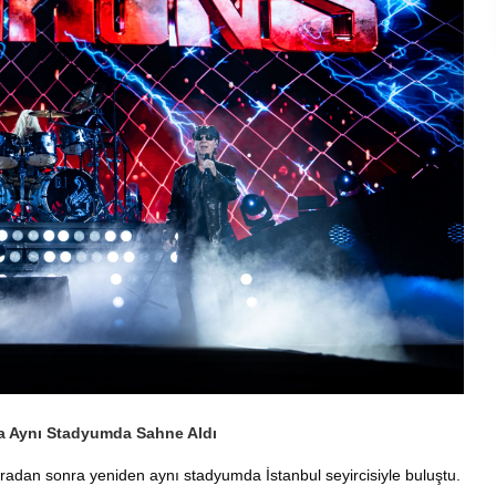
ra Aynı Stadyumda Sahne Aldı
aradan sonra yeniden aynı stadyumda İstanbul seyircisiyle buluştu.