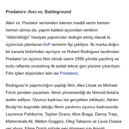
Predators: Avcı vs. Battleground
Alien vs. Predator
serisinden istenen maddi verim hemen
hemen alınsa da, yapım kalitesi açısından serilerin
“öldürüldüğü” hissiyatı yapımcıları tedirgin etmiş olacak ki,
üçüncüsü planlanan
AvP
serisinin fişi çekiliyor. İki marka doğru
bir kararla birbirinden ayrılıyor ve Robert Rodriguez tarafından
Predator’un üçüncü filmi olmak üzere 1995 yılında yazılmış ve
tozlu raflarda unutulmuş ilk taslak tekrar gün yüzüne çıkarılıyor.
Film içilen düşünülen isim ise
Predators
.
Rodriguez’in yapımcılığını yaptığı filmi, Alex Litvak ve Michael
Finch yeniden yazarken, filmin yönetmenliği de Nimród Antal’a
teslim ediliyor. Oyuncu kadrosu ise gerçekten etkileyici. Adrien
Brody’nin başrolde olduğu filmin yardımcı oyuncu kadrosunda
Laurence Fishburne, Topher Grace, Alice Braga, Danny Trejo,
Mahershala Ali, Walton Goggins, Oleg Taktarov ve Louis Ozawa
yer alıyor. Filme Dutch rolüyle geri dönmesi için Arnold