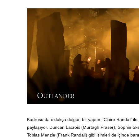
Kadrosu da oldukça dolgun bir yapım. ‘Claire Randall’ ile
paylaşıyor. Duncan Lacroix (Murtagh Fraser), Sophie Ske
Tobias Menzie (Frank Randall) gibi isimleri de içinde barı