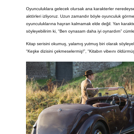
Oyunculuklara gelecek olursak ana karakterler neredeyse 
aktörleri izliyoruz. Uzun zamandır böyle oyunculuk görme
oyunculuklarına hayran kalmamak elde değil. Yan karakter
söyleyebilirim ki, “Ben oynasam daha iyi oynardım” cümle
Kitap serisini okumuş, yalamış yutmuş biri olarak söyleyebili
“Keşke dizisini çekmeselermiş!”, “Kitabın vibeını öldürm