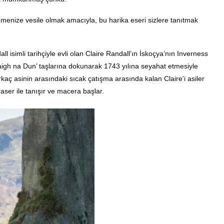
emenize vesile olmak amacıyla, bu harika eseri sizlere tanıtmak
isimli tarihçiyle evli olan Claire Randall’ın İskoçya’nın Inverness
‘Craigh na Dun’ taşlarına dokunarak 1743 yılına seyahat etmesiyle
rkaç asinin arasındaki sıcak çatışma arasında kalan Claire’i asiler
aser ile tanışır ve macera başlar.