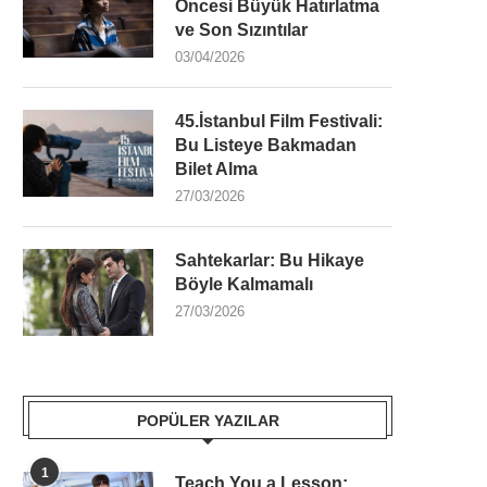
Öncesi Büyük Hatırlatma
ve Son Sızıntılar
03/04/2026
45.İstanbul Film Festivali:
Bu Listeye Bakmadan
Bilet Alma
27/03/2026
Sahtekarlar: Bu Hikaye
Böyle Kalmamalı
27/03/2026
POPÜLER YAZILAR
1
Teach You a Lesson: