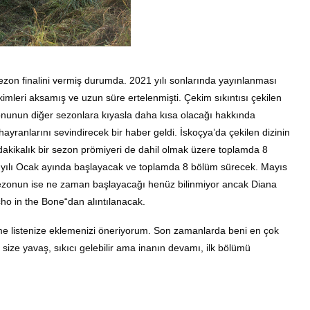
sezon finalini vermiş durumda. 2021 yılı sonlarında yayınlanması
imleri aksamış ve uzun süre ertelenmişti. Çekim sıkıntısı çekilen
 sezonunun diğer sezonlara kıyasla daha kısa olacağı hakkında
ayranlarını sevindirecek bir haber geldi. İskoçya’da çekilen dizinin
dakikalık bir sezon prömiyeri de dahil olmak üzere toplamda 8
 yılı Ocak ayında başlayacak ve toplamda 8 bölüm sürecek. Mayıs
. sezonun ise ne zaman başlayacağı henüz bilinmiyor ancak Diana
Echo in the Bone“dan alıntılanacak.
zleme listenize eklemenizi öneriyorum. Son zamanlarda beni en çok
m size yavaş, sıkıcı gelebilir ama inanın devamı, ilk bölümü