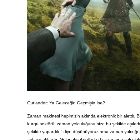
Outlander: Ya Geleceğin Geçmişin İse?
Zaman makinesi hepimizin aklında elektronik bir alettir. Bi
kurgu sektörü, zaman yolculuğunu bize bu şekilde aşıla
şekilde yapardık.” diye düşünüyoruz ama zaman yolcuğunu
anlayacaklardır. Geleneksel yollarla da zamanda yolcu