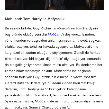
MobLand: Tom Hardy ile Mafyacılık
Bu yazıda birlikte, Guy Ritchie’nin yönettiği ve Tom Hardy’nin
başrolünde olduğu yeni dizi
MobLand
’i deşiyoruz. İsimden,
yönetmenden ve başrolden anlamışsınızdır ama evet, suç var,
silahlar patlıyor, tehditler havada uçuşuyor… Mafya dizilerine
karşı özel bir zaafım olduğunu söyleyemem. Genellikle herkes
birbirini satıyor, biri ölüyor, diğeri “aile” diye bağırıyor; sonunda
da biri galip geliyor ama kimse mutlu olmuyor. Bu denkleme her
zaman biraz mesafeyle baktım.
MobLand
’e ise başlama
sebebim farklıydı: Guy Ritchie’nin o meşhur
RocknRolla
filmi.
Gerard Butler’a ilk defa “ya bu adam cidden karizmatikmiş”
dediğim, Tom Hardy’yi ise “dikkat çekici” kategorisine
yerleştirdiğim film. Oradaki stil, tempo ve karakter dengesi beni
öyle cezbetmişti ki,
MobLand
’de aynı ruhu bulurum diye hevesle
açtım açıkçası. Sonuç? Okuyup görelim 🙂