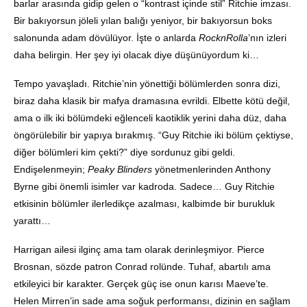
barlar arasında gidip gelen o “kontrast içinde stil” Ritchie imzası.
Bir bakıyorsun jöleli yılan balığı yeniyor, bir bakıyorsun boks
salonunda adam dövülüyor. İşte o anlarda
RocknRolla
’nın izleri
daha belirgin. Her şey iyi olacak diye düşünüyordum ki…
Tempo yavaşladı. Ritchie’nin yönettiği bölümlerden sonra dizi,
biraz daha klasik bir mafya dramasına evrildi. Elbette kötü değil,
ama o ilk iki bölümdeki eğlenceli kaotiklik yerini daha düz, daha
öngörülebilir bir yapıya bırakmış. “Guy Ritchie iki bölüm çektiyse,
diğer bölümleri kim çekti?” diye sordunuz gibi geldi.
Endişelenmeyin;
Peaky Blinders
yönetmenlerinden Anthony
Byrne gibi önemli isimler var kadroda. Sadece… Guy Ritchie
etkisinin bölümler ilerledikçe azalması, kalbimde bir burukluk
yarattı…
Harrigan ailesi ilginç ama tam olarak derinleşmiyor. Pierce
Brosnan, sözde patron Conrad rolünde. Tuhaf, abartılı ama
etkileyici bir karakter. Gerçek güç ise onun karısı Maeve’te.
Helen Mirren’in sade ama soğuk performansı, dizinin en sağlam