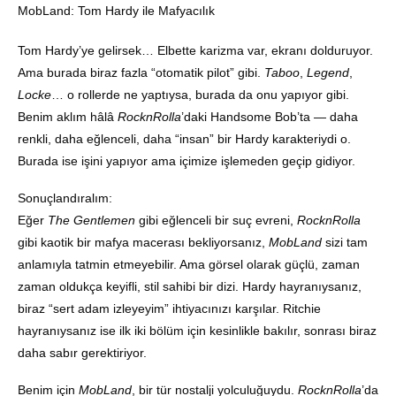
MobLand: Tom Hardy ile Mafyacılık
Tom Hardy’ye gelirsek… Elbette karizma var, ekranı dolduruyor.
Ama burada biraz fazla “otomatik pilot” gibi.
Taboo
,
Legend
,
Locke
… o rollerde ne yaptıysa, burada da onu yapıyor gibi.
Benim aklım hâlâ
RocknRolla
’daki Handsome Bob’ta — daha
renkli, daha eğlenceli, daha “insan” bir Hardy karakteriydi o.
Burada ise işini yapıyor ama içimize işlemeden geçip gidiyor.
Sonuçlandıralım:
Eğer
The Gentlemen
gibi eğlenceli bir suç evreni,
RocknRolla
gibi kaotik bir mafya macerası bekliyorsanız,
MobLand
sizi tam
anlamıyla tatmin etmeyebilir. Ama görsel olarak güçlü, zaman
zaman oldukça keyifli, stil sahibi bir dizi. Hardy hayranıysanız,
biraz “sert adam izleyeyim” ihtiyacınızı karşılar. Ritchie
hayranıysanız ise ilk iki bölüm için kesinlikle bakılır, sonrası biraz
daha sabır gerektiriyor.
Benim için
MobLand
, bir tür nostalji yolculuğuydu.
RocknRolla
’da