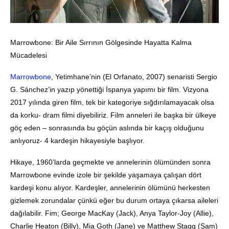
Marrowbone: Bir Aile Sırrının Gölgesinde Hayatta Kalma
Mücadelesi
Marrowbone
, Yetimhane’nin (El Orfanato, 2007) senaristi Sergio
G. Sánchez’in yazıp yönettiği İspanya yapımı bir film. Vizyona
2017 yılında giren film, tek bir kategoriye sığdırılamayacak olsa
da korku- dram filmi diyebiliriz. Film anneleri ile başka bir ülkeye
göç eden – sonrasında bu göçün aslında bir kaçış olduğunu
anlıyoruz- 4 kardeşin hikayesiyle başlıyor.
Hikaye, 1960’larda geçmekte ve annelerinin ölümünden sonra
Marrowbone evinde izole bir şekilde yaşamaya çalışan dört
kardeşi konu alıyor. Kardeşler, annelerinin ölümünü herkesten
gizlemek zorundalar çünkü eğer bu durum ortaya çıkarsa aileleri
dağılabilir. Fim; George MacKay (Jack), Anya Taylor-Joy (Allie),
Charlie Heaton (Billy), Mia Goth (Jane) ve Matthew Stagg (Sam)