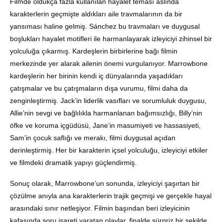
Filmde oldukça fazla kullanılan hayalet teması aslında
karakterlerin geçmişte aldıkları aile travmalarının da bir
yansıması haline gelmiş. Sánchez bu travmaları ve duygusal
boşlukları hayalet motifleri ile harmanlayarak izleyiciyi zihinsel bir
yolculuğa çıkarmış. Kardeşlerin birbirlerine bağı filmin
merkezinde yer alarak ailenin önemi vurgulanıyor. Marrowbone
kardeşlerin her birinin kendi iç dünyalarında yaşadıkları
çatışmalar ve bu çatışmaların dışa vurumu, filmi daha da
zenginleştirmiş. Jack’in liderlik vasıfları ve sorumluluk duygusu,
Allie’nin sevgi ve bağlılıkla harmanlanan bağımsızlığı, Billy’nin
öfke ve koruma içgüdüsü, Jane’in masumiyeti ve hassasiyeti,
Sam’in çocuk saflığı ve merakı, filmi duygusal açıdan
derinleştirmiş. Her bir karakterin içsel yolculuğu, izleyiciyi etkiler
ve filmdeki dramatik yapıyı güçlendirmiş.
Sonuç olarak, Marrowbone’un sonunda, izleyiciyi şaşırtan bir
çözülme anıyla ana karakterlerin trajik geçmişi ve gerçekle hayal
arasındaki sınır netleşiyor. Filmin başından beri izleyicinin
kafasında soru işareti yaratan olaylar, finalde sürpriz bir şekilde