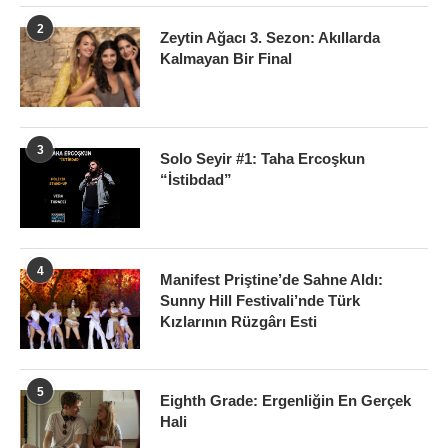
2
Zeytin Ağacı 3. Sezon: Akıllarda
Kalmayan Bir Final
3
Solo Seyir #1: Taha Ercoşkun
“İstibdad”
4
Manifest Priştine’de Sahne Aldı:
Sunny Hill Festivali’nde Türk
Kızlarının Rüzgârı Esti
5
Eighth Grade: Ergenliğin En Gerçek
Hali