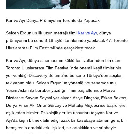
Kar ve Ayı Dünya Prömiyerini Toronto’da Yapacak
Selcen Ergun’un ilk uzun metrajlı filmi
Kar ve Ayı
, dünya
prömiyerini bu sene 8-18 Eylül tarihlerinde yapılacak 47. Toronto
Uluslararası Film Festivali’nde gerçekleştirecek.
Kar ve Ayı, dünya sinemasının köklü festivallerinden biri olan
Toronto Uluslararası Film Festivali’nde önemli keşif filmlerinin
yer verildiği Discovery Bölümü’ne bu sene Türkiye’den seçilen
tek yapım oldu. Selcen Ergun’un yönettiği ve senaryosunu
Yeşim Aslan ile beraber yazdığı filmin başrollerinde Merve
Dizdar ve Saygın Soysal yer alıyor. Asiye Dinçsoy, Erkan Bektaş,
Derya Pınar Ak, Onur Gürçay ve Muttalip Müjdeci ise başrollere
eşlik eden isimler. Psikolojik gerilim unsurları taşıyan Kar ve
Ayı’da kışın bitmek bilmediği uzak bir kasabaya atanan genç bir
hemşirenin oradaki erk ilişkileri, sır ortaklıkları ve şüpheyle