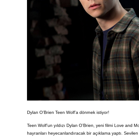
Dylan O’Brien Teen Wolf’a dönmek istiyor!
Teen Wolf’un yıldızı Dylan O’Brien, yeni filmi Love and Mons
hayranları heyecanlandıracak bir açıklama yaptı. Sevile