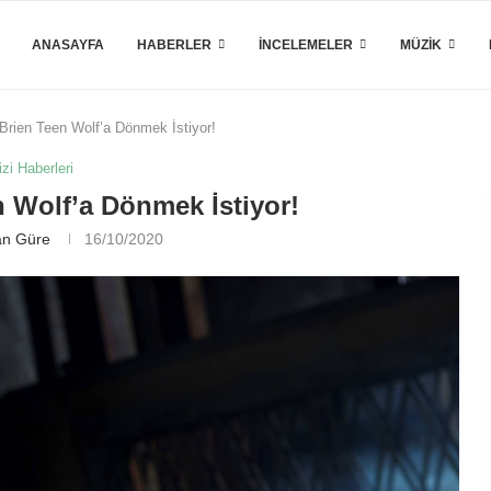
ANASAYFA
HABERLER
İNCELEMELER
MÜZIK
Brien Teen Wolf’a Dönmek İstiyor!
izi Haberleri
 Wolf’a Dönmek İstiyor!
n Güre
16/10/2020