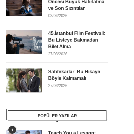
Öncesi Büyük Hatırlatma
ve Son Sızıntılar
03/04/2026
45.İstanbul Film Festivali:
Bu Listeye Bakmadan
Bilet Alma
27/03/2026
Sahtekarlar: Bu Hikaye
Böyle Kalmamalı
27/03/2026
POPÜLER YAZILAR
1
Teach You a Lesson: