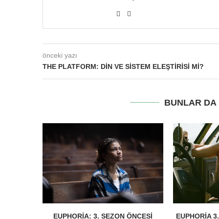
önceki yazı
THE PLATFORM: DIN VE SISTEM ELEŞTIRISI MI?
BUNLAR DA I
EUPHORIA: 3. SEZON ÖNCESI
EUPHORIA 3.