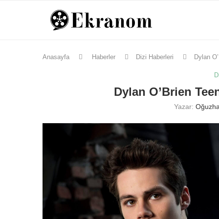
Anasayfa
Haberler
Dizi Haberleri
Dylan O’
D
Dylan O’Brien Teen
Yazar:
Oğuzha