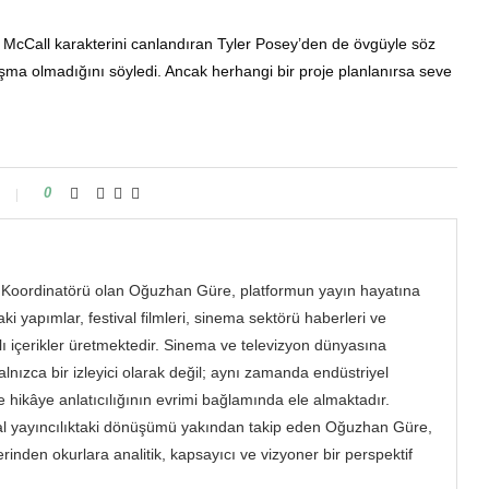
McCall karakterini canlandıran Tyler Posey’den de övgüyle söz
çalışma olmadığını söyledi. Ancak herhangi bir proje planlanırsa seve
0
oordinatörü olan Oğuzhan Güre, platformun yayın hayatına
 yapımlar, festival filmleri, sinema sektörü haberleri ve
lı içerikler üretmektedir. Sinema ve televizyon dünyasına
lnızca bir izleyici olarak değil; aynı zamanda endüstriyel
ve hikâye anlatıcılığının evrimi bağlamında ele almaktadır.
ital yayıncılıktaki dönüşümü yakından takip eden Oğuzhan Güre,
den okurlara analitik, kapsayıcı ve vizyoner bir perspektif