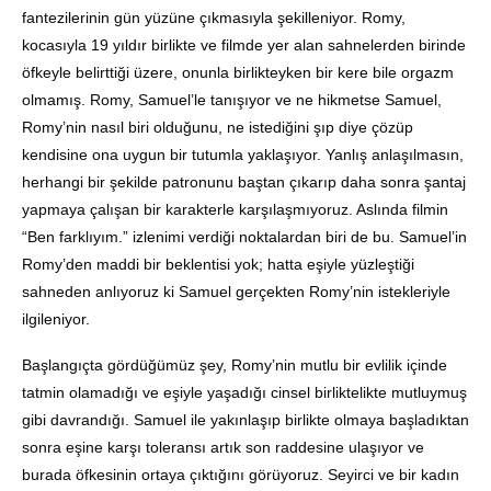
fantezilerinin gün yüzüne çıkmasıyla şekilleniyor. Romy,
kocasıyla 19 yıldır birlikte ve filmde yer alan sahnelerden birinde
öfkeyle belirttiği üzere, onunla birlikteyken bir kere bile orgazm
olmamış. Romy, Samuel’le tanışıyor ve ne hikmetse Samuel,
Romy’nin nasıl biri olduğunu, ne istediğini şıp diye çözüp
kendisine ona uygun bir tutumla yaklaşıyor. Yanlış anlaşılmasın,
herhangi bir şekilde patronunu baştan çıkarıp daha sonra şantaj
yapmaya çalışan bir karakterle karşılaşmıyoruz. Aslında filmin
“Ben farklıyım.” izlenimi verdiği noktalardan biri de bu. Samuel’in
Romy’den maddi bir beklentisi yok; hatta eşiyle yüzleştiği
sahneden anlıyoruz ki Samuel gerçekten Romy’nin istekleriyle
ilgileniyor.
Başlangıçta gördüğümüz şey, Romy’nin mutlu bir evlilik içinde
tatmin olamadığı ve eşiyle yaşadığı cinsel birliktelikte mutluymuş
gibi davrandığı. Samuel ile yakınlaşıp birlikte olmaya başladıktan
sonra eşine karşı toleransı artık son raddesine ulaşıyor ve
burada öfkesinin ortaya çıktığını görüyoruz. Seyirci ve bir kadın