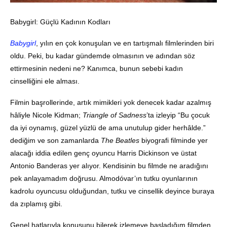
Babygirl: Güçlü Kadının Kodları
Babygirl
, yılın en çok konuşulan ve en tartışmalı filmlerinden biri
oldu. Peki, bu kadar gündemde olmasının ve adından söz
ettirmesinin nedeni ne? Kanımca, bunun sebebi kadın
cinselliğini ele alması.
Filmin başrollerinde, artık mimikleri yok denecek kadar azalmış
hâliyle Nicole Kidman;
Triangle of Sadness
’ta izleyip “Bu çocuk
da iyi oynamış, güzel yüzlü de ama unutulup gider herhâlde.”
dediğim ve son zamanlarda
The Beatles
biyografi filminde yer
alacağı iddia edilen genç oyuncu Harris Dickinson ve üstat
Antonio Banderas yer alıyor. Kendisinin bu filmde ne aradığını
pek anlayamadım doğrusu. Almodóvar’ın tutku oyunlarının
kadrolu oyuncusu olduğundan, tutku ve cinsellik deyince buraya
da zıplamış gibi.
Genel hatlarıyla konusunu bilerek izlemeye başladığım filmden