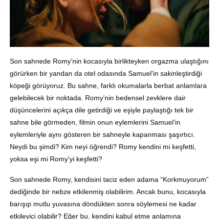
Son sahnede Romy’nin kocasıyla birlikteyken orgazma ulaştığını
görürken bir yandan da otel odasında Samuel’in sakinleştirdiği
köpeği görüyoruz. Bu sahne, farklı okumalarla berbat anlamlara
gelebilecek bir noktada. Romy’nin bedensel zevklere dair
düşüncelerini açıkça dile getirdiği ve eşiyle paylaştığı tek bir
sahne bile görmeden, filmin onun eylemlerini Samuel’in
eylemleriyle aynı gösteren bir sahneyle kapanması şaşırtıcı.
Neydi bu şimdi? Kim neyi öğrendi? Romy kendini mi keşfetti,
yoksa eşi mi Romy’yi keşfetti?
Son sahnede Romy, kendisini taciz eden adama “Korkmuyorum”
dediğinde bir nebze etkilenmiş olabilirim. Ancak bunu, kocasıyla
barışıp mutlu yuvasına döndükten sonra söylemesi ne kadar
etkileyici olabilir? Eğer bu, kendini kabul etme anlamına