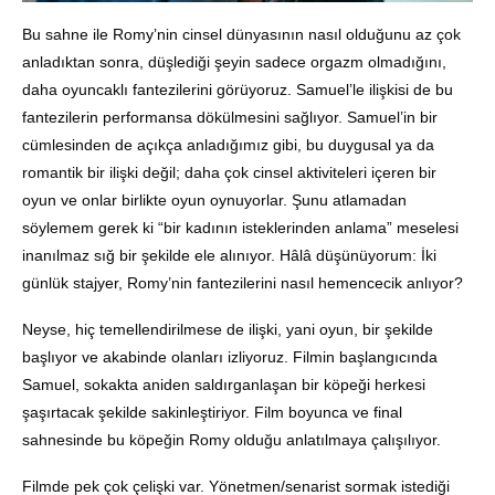
Bu sahne ile Romy’nin cinsel dünyasının nasıl olduğunu az çok
anladıktan sonra, düşlediği şeyin sadece orgazm olmadığını,
daha oyuncaklı fantezilerini görüyoruz. Samuel’le ilişkisi de bu
fantezilerin performansa dökülmesini sağlıyor. Samuel’in bir
cümlesinden de açıkça anladığımız gibi, bu duygusal ya da
romantik bir ilişki değil; daha çok cinsel aktiviteleri içeren bir
oyun ve onlar birlikte oyun oynuyorlar. Şunu atlamadan
söylemem gerek ki “bir kadının isteklerinden anlama” meselesi
inanılmaz sığ bir şekilde ele alınıyor. Hâlâ düşünüyorum: İki
günlük stajyer, Romy’nin fantezilerini nasıl hemencecik anlıyor?
Neyse, hiç temellendirilmese de ilişki, yani oyun, bir şekilde
başlıyor ve akabinde olanları izliyoruz. Filmin başlangıcında
Samuel, sokakta aniden saldırganlaşan bir köpeği herkesi
şaşırtacak şekilde sakinleştiriyor. Film boyunca ve final
sahnesinde bu köpeğin Romy olduğu anlatılmaya çalışılıyor.
Filmde pek çok çelişki var. Yönetmen/senarist sormak istediği