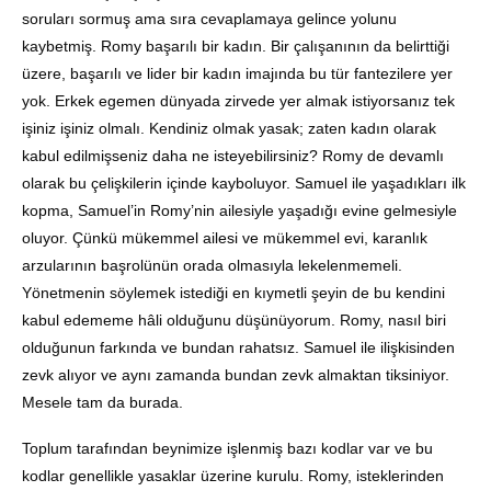
soruları sormuş ama sıra cevaplamaya gelince yolunu
kaybetmiş. Romy başarılı bir kadın. Bir çalışanının da belirttiği
üzere, başarılı ve lider bir kadın imajında bu tür fantezilere yer
yok. Erkek egemen dünyada zirvede yer almak istiyorsanız tek
işiniz işiniz olmalı. Kendiniz olmak yasak; zaten kadın olarak
kabul edilmişseniz daha ne isteyebilirsiniz? Romy de devamlı
olarak bu çelişkilerin içinde kayboluyor. Samuel ile yaşadıkları ilk
kopma, Samuel’in Romy’nin ailesiyle yaşadığı evine gelmesiyle
oluyor. Çünkü mükemmel ailesi ve mükemmel evi, karanlık
arzularının başrolünün orada olmasıyla lekelenmemeli.
Yönetmenin söylemek istediği en kıymetli şeyin de bu kendini
kabul edememe hâli olduğunu düşünüyorum. Romy, nasıl biri
olduğunun farkında ve bundan rahatsız. Samuel ile ilişkisinden
zevk alıyor ve aynı zamanda bundan zevk almaktan tiksiniyor.
Mesele tam da burada.
Toplum tarafından beynimize işlenmiş bazı kodlar var ve bu
kodlar genellikle yasaklar üzerine kurulu. Romy, isteklerinden