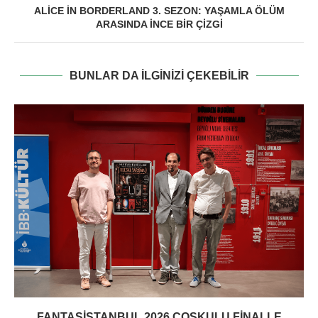
ALICE IN BORDERLAND 3. SEZON: YAŞAMLA ÖLÜM
ARASINDA İNCE BIR ÇIZGI
BUNLAR DA ILGINIZI ÇEKEBILIR
FANTASISTANBUL 2026 COŞKULU FINALLE