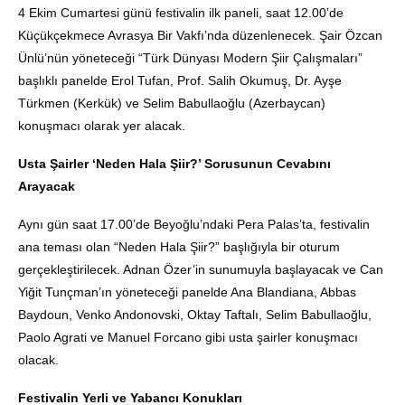
4 Ekim Cumartesi günü festivalin ilk paneli, saat 12.00’de
Küçükçekmece Avrasya Bir Vakfı’nda düzenlenecek. Şair Özcan
Ünlü’nün yöneteceği “Türk Dünyası Modern Şiir Çalışmaları”
başlıklı panelde Erol Tufan, Prof. Salih Okumuş, Dr. Ayşe
Türkmen (Kerkük) ve Selim Babullaoğlu (Azerbaycan)
konuşmacı olarak yer alacak.
Usta Şairler ‘Neden Hala Şiir?’ Sorusunun Cevabını
Arayacak
Aynı gün saat 17.00’de Beyoğlu’ndaki Pera Palas’ta, festivalin
ana teması olan “Neden Hala Şiir?” başlığıyla bir oturum
gerçekleştirilecek. Adnan Özer’in sunumuyla başlayacak ve Can
Yiğit Tunçman’ın yöneteceği panelde Ana Blandiana, Abbas
Baydoun, Venko Andonovski, Oktay Taftalı, Selim Babullaoğlu,
Paolo Agrati ve Manuel Forcano gibi usta şairler konuşmacı
olacak.
Festivalin Yerli ve Yabancı Konukları