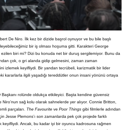
bert De Niro. İlk kez bir dizide başrol oynuyor ve bu bile başlı
leyebileceğimiz bir iş olması hoşuma gitti. Karakteri George
a ezilen biri mi? Dizi bu konuda net bir duruş sergilemiyor. Bunu da
ından çok, o gri alanda gidip gelmesini, zaman zaman
lemek keyifliydi. Bir yandan tecrübeli, karizmatik bir lider
i kararlarla ilgili yaşadığı tereddütler onun insani yönünü ortaya
 Başkanı rolünde oldukça etkileyici. Başta kendine güvensiz
Niro’nun sağ kolu olarak sahnelerde yer alıyor. Connie Britton,
emli parçaları.
The Favourite
ve
Poor Things
gibi filmlerle adından
çin Jesse Plemons’ı son zamanlarda pek çok projede farklı
k keyifliydi. Ancak, bu kadar iyi bir oyuncu kadrosuna rağmen