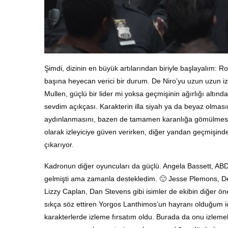
Şimdi, dizinin en büyük artılarından biriyle başlayalım: Ro
başına heyecan verici bir durum. De Niro’yu uzun uzun iz
Mullen, güçlü bir lider mi yoksa geçmişinin ağırlığı altınd
sevdim açıkçası. Karakterin illa siyah ya da beyaz olmas
aydınlanmasını, bazen de tamamen karanlığa gömülmesini iz
olarak izleyiciye güven verirken, diğer yandan geçmişindek
çıkarıyor.
Kadronun diğer oyuncuları da güçlü. Angela Bassett, ABD
gelmişti ama zamanla destekledim. 🙂 Jesse Plemons, De 
Lizzy Caplan, Dan Stevens gibi isimler de ekibin diğer ön
sıkça söz ettiren Yorgos Lanthimos’un hayranı olduğum i
karakterlerde izleme fırsatım oldu. Burada da onu izleme