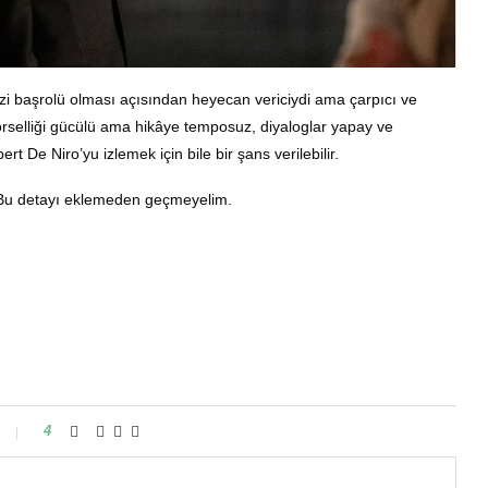
dizi başrolü olması açısından heyecan vericiydi ama çarpıcı ve
örselliği gücülü ama hikâye temposuz, diyaloglar yapay ve
t De Niro’yu izlemek için bile bir şans verilebilir.
o! Bu detayı eklemeden geçmeyelim.
4