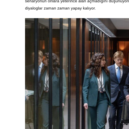
senaryonun onlara yeterince alan açmadığını düşünüyorum.
diyaloglar zaman zaman yapay kalıyor.