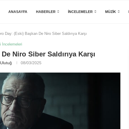
ANASAYFA
HABERLER
İNCELEMELER
MÜZIK
ro Day: (Eski) Başkan De Niro Siber Saldırıya Karşı
i İncelemeleri
 De Niro Siber Saldırıya Karşı
Ulutuğ
08/03/2025