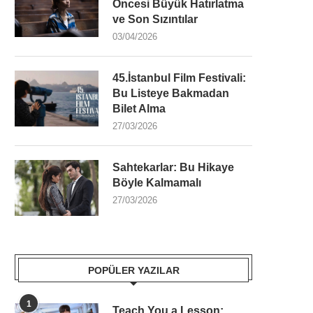
Öncesi Büyük Hatırlatma
ve Son Sızıntılar
03/04/2026
45.İstanbul Film Festivali:
Bu Listeye Bakmadan
Bilet Alma
27/03/2026
Sahtekarlar: Bu Hikaye
Böyle Kalmamalı
27/03/2026
POPÜLER YAZILAR
1
Teach You a Lesson: