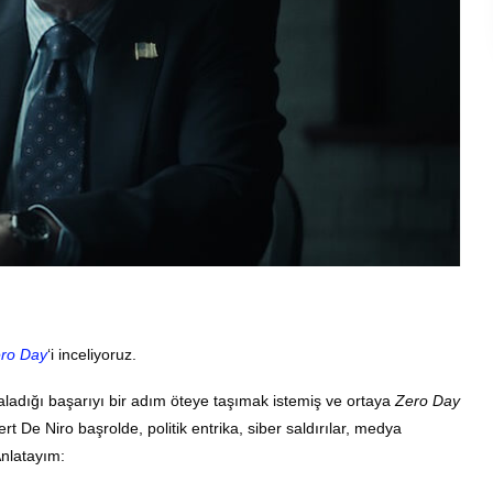
ro Day
‘i inceliyoruz.
kaladığı başarıyı bir adım öteye taşımak istemiş ve ortaya
Zero Day
t De Niro başrolde, politik entrika, siber saldırılar, medya
nlatayım: