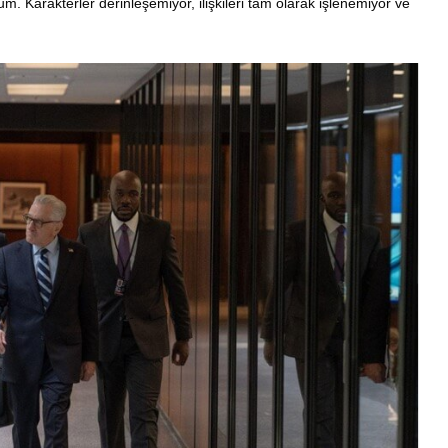
 Karakterler derinleşemiyor, ilişkileri tam olarak işlenemiyor ve