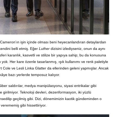
 Cameron’ın işin içinde olması beni heyecanlandıran detaylardan
endini belli etmiş. Eğer
Luther
dizisini izlediyseniz, onun da aynı
sferi karanlık, kasvetli ve stilize bir yapıya sahip; bu da konusuna
 yok. Her kare özenle tasarlanmış, ışık kullanımı ve renk paletiyle
 Cole ve Lesli Linka Glatter da ellerinden geleni yapmışlar. Ancak
ikâye bazı yerlerde temposuz kalıyor.
iber saldırılar, medya manipülasyonu, siyasi entrikalar gibi
 girilmiyor. Teknoloji devleri, dezenformasyon, iki yüzlü
hsedilip geçilmiş gibi. Dizi, dönemimizin kaotik gündeminden o
verememiş gibi hissettiriyor.