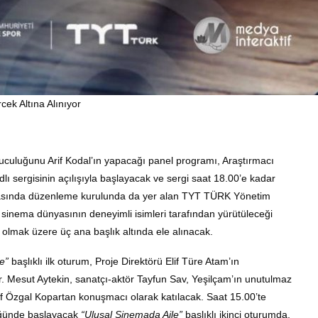
cek Altına Alınıyor
uculuğunu Arif Kodal’ın yapacağı panel programı, Araştırmacı
lı sergisinin açılışıyla başlayacak ve sergi saat 18.00’e kadar
rasında düzenleme kurulunda da yer alan TYT TÜRK Yönetim
 sinema dünyasının deneyimli isimleri tarafından yürütüleceği
olmak üzere üç ana başlık altında ele alınacak
.
e”
başlıklı ilk oturum, Proje Direktörü Elif Türe Atam’ın
r. Mesut Aytekin, sanatçı-aktör Tayfun Sav, Yeşilçam’ın unutulmaz
lif Özgal Kopartan konuşmacı olarak katılacak
.
Saat 15.00’te
lüğünde başlayacak
“Ulusal Sinemada Aile”
başlıklı ikinci oturumda,