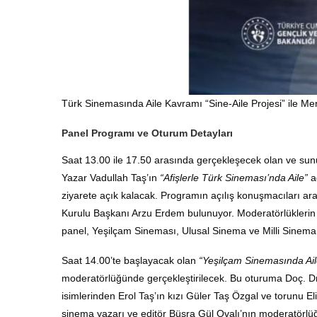
Türk Sinemasında Aile Kavramı “Sine-Aile Projesi” ile Mer
Panel Programı ve Oturum Detayları
Saat 13.00 ile 17.50 arasında gerçekleşecek olan ve sun
Yazar Vadullah Taş’ın
“Afişlerle Türk Sineması’nda Aile”
ad
ziyarete açık kalacak
.
Programın açılış konuşmacıları a
Kurulu Başkanı Arzu Erdem bulunuyor
.
Moderatörlüklerin
panel, Yeşilçam Sineması, Ulusal Sinema ve Milli Sinema 
Saat 14.00’te başlayacak olan
“Yeşilçam Sinemasında Ail
moderatörlüğünde gerçekleştirilecek
. Bu oturuma Doç.
D
isimlerinden Erol Taş’ın kızı Güler Taş Özgal ve torunu E
sinema yazarı ve editör Büşra Gül Ovalı’nın moderatör