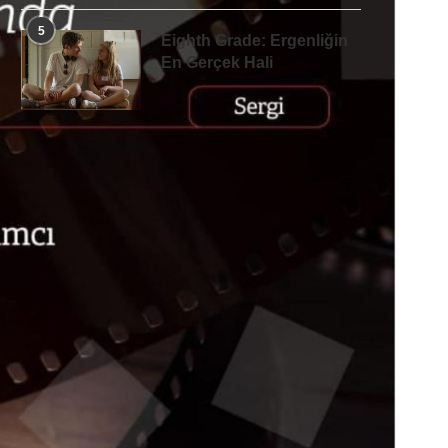
5
Eighth Grade: Ergenliğin
En Gerçek Hali