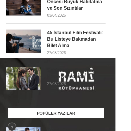
Öncesi Büyük Hatırlatma
ve Son Sızıntılar
03/04/2026
45.İstanbul Film Festivali:
Bu Listeye Bakmadan
Bilet Alma
27/03/2026
Sahtekarlar: Bu Hikaye
Böyle Kalmamalı
27/03/2026
POPÜLER YAZILAR
1
Teach You a Lesson: