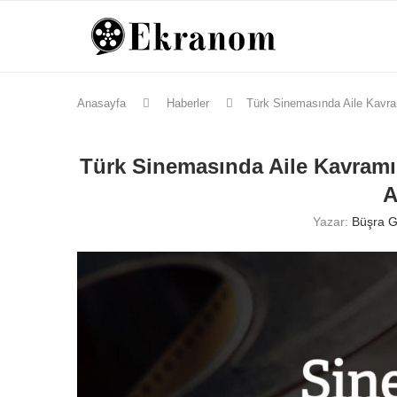
Anasayfa
Haberler
Türk Sinemasında Aile Kavramı
Türk Sinemasında Aile Kavramı 
A
Yazar:
Büşra G