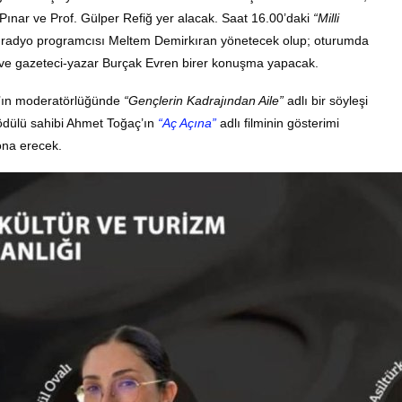
Pınar ve Prof. Gülper Refiğ yer alacak
.
Saat 16.00’daki
“Milli
 radyo programcısı Meltem Demirkıran yönetecek olup; oturumda
 ve gazeteci-yazar Burçak Evren birer konuşma yapacak
.
l’ın moderatörlüğünde
“Gençlerin Kadrajından Aile”
adlı bir söyleşi
ödülü sahibi Ahmet Toğaç’ın
“Aç Açına”
adlı filminin gösterimi
sona erecek
.