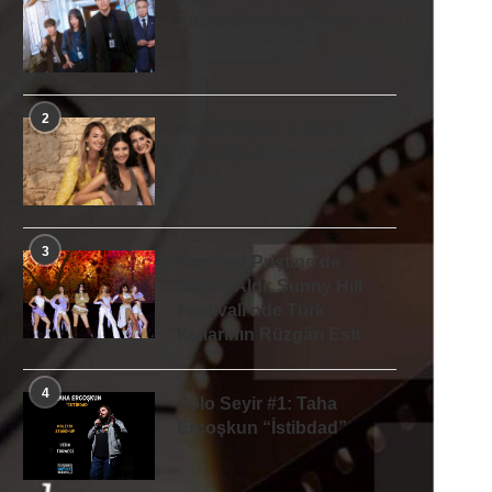
Zorbalığın Karşısında
2
Zeytin Ağacı 3. Sezon:
Akıllarda Kalmayan Bir
Final
3
Manifest Priştine’de
Sahne Aldı: Sunny Hill
Festivali’nde Türk
Kızlarının Rüzgârı Esti
4
Solo Seyir #1: Taha
Ercoşkun “İstibdad”