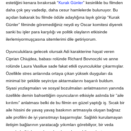
estetiğini kenara bırakırsak “
Kurak Günler
” kesinlikle bu filmden
daha çok şey vadedip, daha cesur hamlelerde bulunuyor. Bu
açıdan bakarak bu filmde ödüle adaylığına layık görüp “Kurak
Günler” filminde göremediğiniz neydi ey Oscar komitesi diyerek
sanki bu işler para karşılığı ve politik olayların etkisinde
ilerlemiyormuşçasına sitemlerimi dile getiriyorum.
Oyunculuklara gelecek olursak Adi karakterine hayat veren
Ciprian Chiujdea, babası rolünde Richard Bovnoczki ve anne
rolünde Laura Vasiliue sade fakat etkili oyunculuklar çıkarmışlar.
Özellikle stres anlarında ortaya çıkan yüksek duyguları da
minimal bir şekilde seyirciye aktarmalarını başarılı buldum.
Siyasi yozlaşmaları ve sosyal bozulmaları anlatmasının yanında
özellikle demin bahsettiğim oyuncuların etkisiyle aslında bir “aile
kırılımı” anlatması belki de bu filmin en güzel yaptığı iş. Sıcak bir
aile hissini de yavaş yavaş baskının artmasıyla oluşan bağnaz
aile profilini de iyi yansıtmayı başarmışlar. Sağlıklı kurulamayan
iletişim bağlarının yaratacağı yıkımları görebiliyor, bir veda