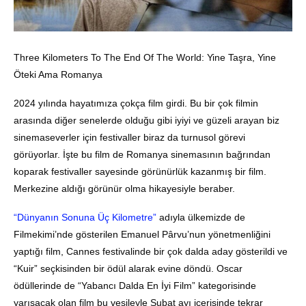
Three Kilometers To The End Of The World: Yine Taşra, Yine
Öteki Ama Romanya
2024 yılında hayatımıza çokça film girdi. Bu bir çok filmin
arasında diğer senelerde olduğu gibi iyiyi ve güzeli arayan biz
sinemaseverler için festivaller biraz da turnusol görevi
görüyorlar. İşte bu film de Romanya sinemasının bağrından
koparak festivaller sayesinde görünürlük kazanmış bir film.
Merkezine aldığı görünür olma hikayesiyle beraber.
“Dünyanın Sonuna Üç Kilometre”
adıyla ülkemizde de
Filmekimi’nde gösterilen Emanuel Pârvu’nun yönetmenliğini
yaptığı film, Cannes festivalinde bir çok dalda aday gösterildi ve
“Kuir” seçkisinden bir ödül alarak evine döndü. Oscar
ödüllerinde de “Yabancı Dalda En İyi Film” kategorisinde
yarışacak olan film bu vesileyle Şubat ayı içerisinde tekrar