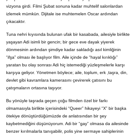
vizyona girdi. Filmi Şubat sonuna kadar muhtelif salonlardan
izlemek mümkün. Dijitale ise muhtemelen Oscar ardından
çıkacaktır.
Tuna nehri kıyısında bulunan ufak bir kasabada, ailesiyle birlikte
yaşayan Adi isimli bir gencin; bir gece eve dayak yiyerek
dönmesinin ardından şimdiye kadar sakladığı asıl kimliğinin
“ifşa” olması ile başlıyor film. Aile içinde de “hayal kırıklığı”
yaratan bu olay sonrası Adi hiç istemediği yüzleşmelerle karşı
karşıya geliyor. Yönetmen böylece; aile, toplum, erk ,taşra, din,
devlet gibi kavramlara kamerasını çevirerek çatısını bu
çatışmaların ortasına taşıyor.
Bu yönüyle taşrada geçen çoğu filmden özel bir farkı
olmamasıyla birlikte içerisindeki “Queer” hikayeyi “X” bir başka
ötekiye dönüştürdüğümüzde de anlatısından bir şey
kaybetmediğini düşünüyorum. Adi bir “gay” olmasa da ailesinde
benzer kırılmalarla tanışabilir, polis yine sermaye sahiplerinin