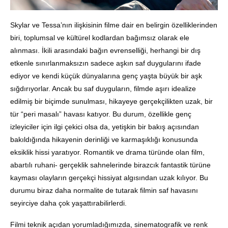
Skylar ve Tessa’nın ilişkisinin filme dair en belirgin özelliklerinden
biri, toplumsal ve kültürel kodlardan bağımsız olarak ele
alınması. İkili arasındaki bağın evrenselliği, herhangi bir dış
etkenle sınırlanmaksızın sadece aşkın saf duygularını ifade
ediyor ve kendi küçük dünyalarına genç yaşta büyük bir aşk
sığdırıyorlar. Ancak bu saf duyguların, filmde aşırı idealize
edilmiş bir biçimde sunulması, hikayeye gerçekçilikten uzak, bir
tür “peri masalı” havası katıyor. Bu durum, özellikle genç
izleyiciler için ilgi çekici olsa da, yetişkin bir bakış açısından
bakıldığında hikayenin derinliği ve karmaşıklığı konusunda
eksiklik hissi yaratıyor. Romantik ve drama türünde olan film,
abartılı ruhani- gerçeklik sahnelerinde birazcık fantastik türüne
kayması olayların gerçekçi hissiyat algısından uzak kılıyor. Bu
durumu biraz daha normalite de tutarak filmin saf havasını
seyirciye daha çok yaşattırabilirlerdi.
Filmi teknik açıdan yorumladığımızda, sinematografik ve renk