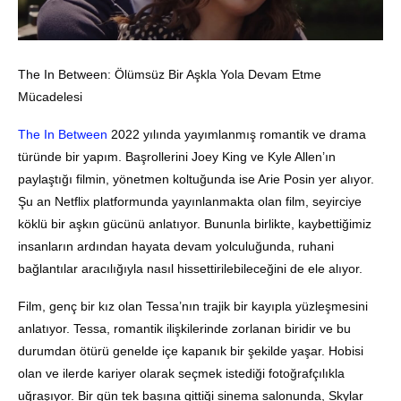
The In Between: Ölümsüz Bir Aşkla Yola Devam Etme
Mücadelesi
The In Between
2022 yılında yayımlanmış romantik ve drama
türünde bir yapım. Başrollerini Joey King ve Kyle Allen’ın
paylaştığı filmin, yönetmen koltuğunda ise Arie Posin yer alıyor.
Şu an Netflix platformunda yayınlanmakta olan film, seyirciye
köklü bir aşkın gücünü anlatıyor. Bununla birlikte, kaybettiğimiz
insanların ardından hayata devam yolculuğunda, ruhani
bağlantılar aracılığıyla nasıl hissettirilebileceğini de ele alıyor.
Film, genç bir kız olan Tessa’nın trajik bir kayıpla yüzleşmesini
anlatıyor. Tessa, romantik ilişkilerinde zorlanan biridir ve bu
durumdan ötürü genelde içe kapanık bir şekilde yaşar. Hobisi
olan ve ilerde kariyer olarak seçmek istediği fotoğrafçılıkla
uğraşıyor. Bir gün tek başına gittiği sinema salonunda, Skylar