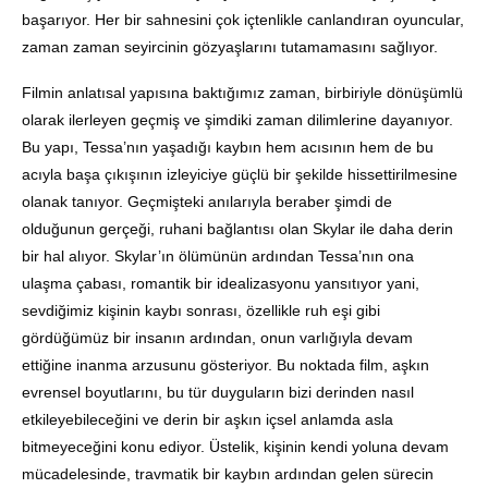
başarıyor. Her bir sahnesini çok içtenlikle canlandıran oyuncular,
zaman zaman seyircinin gözyaşlarını tutamamasını sağlıyor.
Filmin anlatısal yapısına baktığımız zaman, birbiriyle dönüşümlü
olarak ilerleyen geçmiş ve şimdiki zaman dilimlerine dayanıyor.
Bu yapı, Tessa’nın yaşadığı kaybın hem acısının hem de bu
acıyla başa çıkışının izleyiciye güçlü bir şekilde hissettirilmesine
olanak tanıyor. Geçmişteki anılarıyla beraber şimdi de
olduğunun gerçeği, ruhani bağlantısı olan Skylar ile daha derin
bir hal alıyor. Skylar’ın ölümünün ardından Tessa’nın ona
ulaşma çabası, romantik bir idealizasyonu yansıtıyor yani,
sevdiğimiz kişinin kaybı sonrası, özellikle ruh eşi gibi
gördüğümüz bir insanın ardından, onun varlığıyla devam
ettiğine inanma arzusunu gösteriyor. Bu noktada film, aşkın
evrensel boyutlarını, bu tür duyguların bizi derinden nasıl
etkileyebileceğini ve derin bir aşkın içsel anlamda asla
bitmeyeceğini konu ediyor. Üstelik, kişinin kendi yoluna devam
mücadelesinde, travmatik bir kaybın ardından gelen sürecin