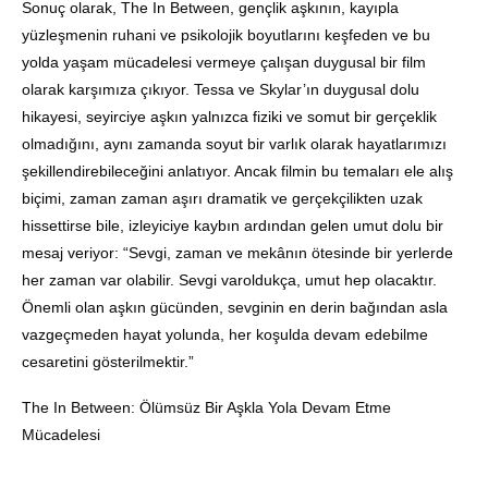
Sonuç olarak, The In Between, gençlik aşkının, kayıpla
yüzleşmenin ruhani ve psikolojik boyutlarını keşfeden ve bu
yolda yaşam mücadelesi vermeye çalışan duygusal bir film
olarak karşımıza çıkıyor. Tessa ve Skylar’ın duygusal dolu
hikayesi, seyirciye aşkın yalnızca fiziki ve somut bir gerçeklik
olmadığını, aynı zamanda soyut bir varlık olarak hayatlarımızı
şekillendirebileceğini anlatıyor. Ancak filmin bu temaları ele alış
biçimi, zaman zaman aşırı dramatik ve gerçekçilikten uzak
hissettirse bile, izleyiciye kaybın ardından gelen umut dolu bir
mesaj veriyor: “Sevgi, zaman ve mekânın ötesinde bir yerlerde
her zaman var olabilir. Sevgi varoldukça, umut hep olacaktır.
Önemli olan aşkın gücünden, sevginin en derin bağından asla
vazgeçmeden hayat yolunda, her koşulda devam edebilme
cesaretini gösterilmektir.”
The In Between: Ölümsüz Bir Aşkla Yola Devam Etme
Mücadelesi