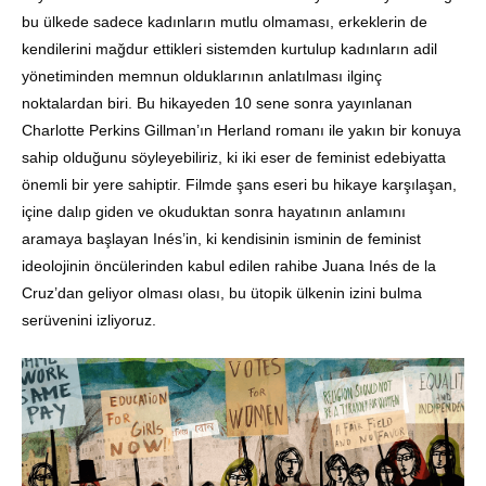
bu ülkede sadece kadınların mutlu olmaması, erkeklerin de
kendilerini mağdur ettikleri sistemden kurtulup kadınların adil
yönetiminden memnun olduklarının anlatılması ilginç
noktalardan biri. Bu hikayeden 10 sene sonra yayınlanan
Charlotte Perkins Gillman’ın Herland romanı ile yakın bir konuya
sahip olduğunu söyleyebiliriz, ki iki eser de feminist edebiyatta
önemli bir yere sahiptir. Filmde şans eseri bu hikaye karşılaşan,
içine dalıp giden ve okuduktan sonra hayatının anlamını
aramaya başlayan Inés’in, ki kendisinin isminin de feminist
ideolojinin öncülerinden kabul edilen rahibe Juana Inés de la
Cruz’dan geliyor olması olası, bu ütopik ülkenin izini bulma
serüvenini izliyoruz.