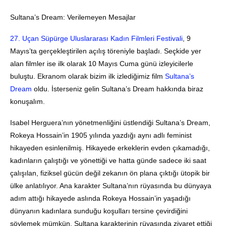
Sultana’s Dream: Verilemeyen Mesajlar
27. Uçan Süpürge Uluslararası Kadın Filmleri Festivali
, 9
Mayıs’ta gerçekleştirilen açılış töreniyle başladı. Seçkide yer
alan filmler ise ilk olarak 10 Mayıs Cuma günü izleyicilerle
buluştu. Ekranom olarak bizim ilk izlediğimiz film
Sultana’s
Dream
oldu. İsterseniz gelin Sultana’s Dream hakkında biraz
konuşalım.
Isabel Herguera’nın yönetmenliğini üstlendiği Sultana’s Dream,
Rokeya Hossain’in 1905 yılında yazdığı aynı adlı feminist
hikayeden esinlenilmiş. Hikayede erkeklerin evden çıkamadığı,
kadınların çalıştığı ve yönettiği ve hatta günde sadece iki saat
çalışılan, fiziksel gücün değil zekanın ön plana çıktığı ütopik bir
ülke anlatılıyor. Ana karakter Sultana’nın rüyasında bu dünyaya
adım attığı hikayede aslında Rokeya Hossain’in yaşadığı
dünyanın kadınlara sunduğu koşulları tersine çevirdiğini
söylemek mümkün. Sultana karakterinin rüyasında ziyaret ettiği