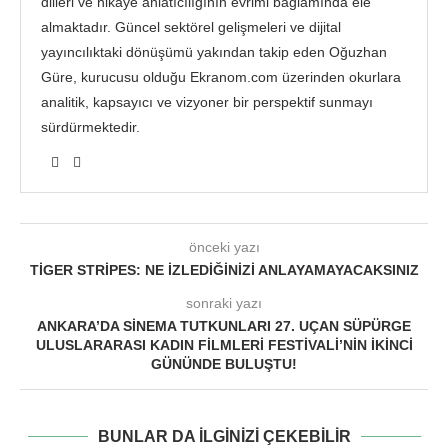
dilleri ve hikâye anlatıcılığının evrimi bağlamında ele
almaktadır. Güncel sektörel gelişmeleri ve dijital
yayıncılıktaki dönüşümü yakından takip eden Oğuzhan
Güre, kurucusu olduğu Ekranom.com üzerinden okurlara
analitik, kapsayıcı ve vizyoner bir perspektif sunmayı
sürdürmektedir.
önceki yazı
TIGER STRIPES: NE İZLEDIĞINIZI ANLAYAMAYACAKSINIZ
sonraki yazı
ANKARA’DA SINEMA TUTKUNLARI 27. UÇAN SÜPÜRGE
ULUSLARARASI KADIN FILMLERI FESTIVALI’NIN İKINCI
GÜNÜNDE BULUŞTU!
BUNLAR DA ILGINIZI ÇEKEBILIR