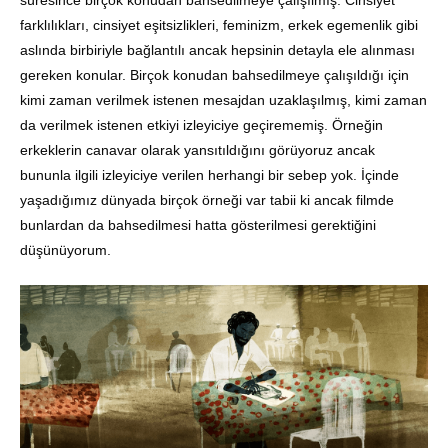
süresince birçok konudan bahsedilmeye çalışılmış. Cinsiyet
farklılıkları, cinsiyet eşitsizlikleri, feminizm, erkek egemenlik gibi
aslında birbiriyle bağlantılı ancak hepsinin detayla ele alınması
gereken konular. Birçok konudan bahsedilmeye çalışıldığı için
kimi zaman verilmek istenen mesajdan uzaklaşılmış, kimi zaman
da verilmek istenen etkiyi izleyiciye geçirememiş. Örneğin
erkeklerin canavar olarak yansıtıldığını görüyoruz ancak
bununla ilgili izleyiciye verilen herhangi bir sebep yok. İçinde
yaşadığımız dünyada birçok örneği var tabii ki ancak filmde
bunlardan da bahsedilmesi hatta gösterilmesi gerektiğini
düşünüyorum.