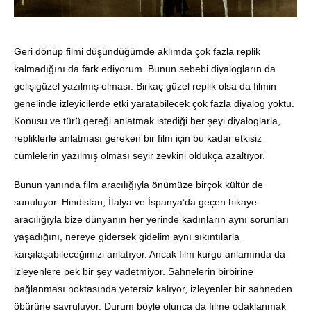
Geri dönüp filmi düşündüğümde aklımda çok fazla replik
kalmadığını da fark ediyorum. Bunun sebebi diyalogların da
gelişigüzel yazılmış olması. Birkaç güzel replik olsa da filmin
genelinde izleyicilerde etki yaratabilecek çok fazla diyalog yoktu.
Konusu ve türü gereği anlatmak istediği her şeyi diyaloglarla,
repliklerle anlatması gereken bir film için bu kadar etkisiz
cümlelerin yazılmış olması seyir zevkini oldukça azaltıyor.
Bunun yanında film aracılığıyla önümüze birçok kültür de
sunuluyor. Hindistan, İtalya ve İspanya’da geçen hikaye
aracılığıyla bize dünyanın her yerinde kadınların aynı sorunları
yaşadığını, nereye gidersek gidelim aynı sıkıntılarla
karşılaşabileceğimizi anlatıyor. Ancak film kurgu anlamında da
izleyenlere pek bir şey vadetmiyor. Sahnelerin birbirine
bağlanması noktasında yetersiz kalıyor, izleyenler bir sahneden
öbürüne savruluyor. Durum böyle olunca da filme odaklanmak