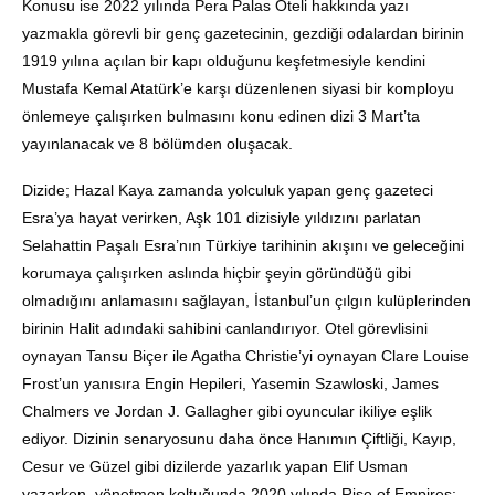
Konusu ise 2022 yılında Pera Palas Oteli hakkında yazı
yazmakla görevli bir genç gazetecinin, gezdiği odalardan birinin
1919 yılına açılan bir kapı olduğunu keşfetmesiyle kendini
Mustafa Kemal Atatürk’e karşı düzenlenen siyasi bir komployu
önlemeye çalışırken bulmasını konu edinen dizi 3 Mart’ta
yayınlanacak ve 8 bölümden oluşacak.
Dizide; Hazal Kaya zamanda yolculuk yapan genç gazeteci
Esra’ya hayat verirken, Aşk 101 dizisiyle yıldızını parlatan
Selahattin Paşalı Esra’nın Türkiye tarihinin akışını ve geleceğini
korumaya çalışırken aslında hiçbir şeyin göründüğü gibi
olmadığını anlamasını sağlayan, İstanbul’un çılgın kulüplerinden
birinin Halit adındaki sahibini canlandırıyor. Otel görevlisini
oynayan Tansu Biçer ile Agatha Christie’yi oynayan Clare Louise
Frost’un yanısıra Engin Hepileri, Yasemin Szawloski, James
Chalmers ve Jordan J. Gallagher gibi oyuncular ikiliye eşlik
ediyor. Dizinin senaryosunu daha önce Hanımın Çiftliği, Kayıp,
Cesur ve Güzel gibi dizilerde yazarlık yapan Elif Usman
yazarken, yönetmen koltuğunda 2020 yılında Rise of Empires: