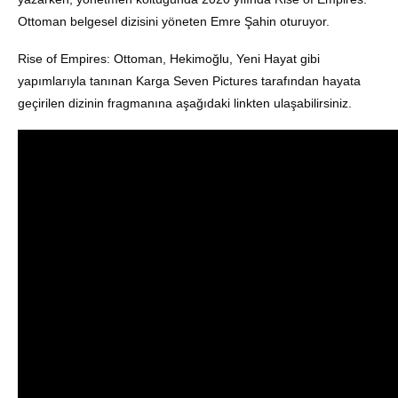
Ottoman belgesel dizisini yöneten Emre Şahin oturuyor.
Rise of Empires: Ottoman, Hekimoğlu, Yeni Hayat gibi
yapımlarıyla tanınan Karga Seven Pictures tarafından hayata
geçirilen dizinin fragmanına aşağıdaki linkten ulaşabilirsiniz.