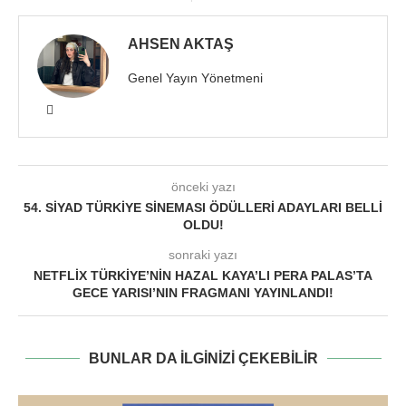
AHSEN AKTAŞ
Genel Yayın Yönetmeni
önceki yazı
54. SIYAD TÜRKIYE SINEMASI ÖDÜLLERI ADAYLARI BELLI
OLDU!
sonraki yazı
NETFLIX TÜRKIYE’NIN HAZAL KAYA’LI PERA PALAS’TA
GECE YARISI’NIN FRAGMANI YAYINLANDI!
BUNLAR DA ILGINIZI ÇEKEBILIR