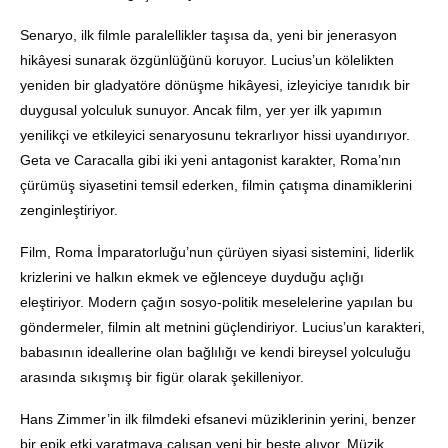
Senaryo, ilk filmle paralellikler taşısa da, yeni bir jenerasyon
hikâyesi sunarak özgünlüğünü koruyor. Lucius’un kölelikten
yeniden bir gladyatöre dönüşme hikâyesi, izleyiciye tanıdık bir
duygusal yolculuk sunuyor. Ancak film, yer yer ilk yapımın
yenilikçi ve etkileyici senaryosunu tekrarlıyor hissi uyandırıyor.
Geta ve Caracalla gibi iki yeni antagonist karakter, Roma’nın
çürümüş siyasetini temsil ederken, filmin çatışma dinamiklerini
zenginleştiriyor.
Film, Roma İmparatorluğu’nun çürüyen siyasi sistemini, liderlik
krizlerini ve halkın ekmek ve eğlenceye duyduğu açlığı
eleştiriyor. Modern çağın sosyo-politik meselelerine yapılan bu
göndermeler, filmin alt metnini güçlendiriyor. Lucius’un karakteri,
babasının ideallerine olan bağlılığı ve kendi bireysel yolculuğu
arasında sıkışmış bir figür olarak şekilleniyor.
Hans Zimmer’in ilk filmdeki efsanevi müziklerinin yerini, benzer
bir epik etki yaratmaya çalışan yeni bir beste alıyor. Müzik,