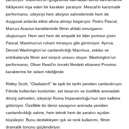
hikâyesini inşa eden bir karakter yaratıyor. Mescal’in karizmatik
performansı, izleyiciyi hem aksiyon sahnelerinde hem de
duygusal anlarda etkisi altına almayı başarıyor. Pedro Pascal,
Marcus Acacius karakterinde filmin ahlaki omurgasını
oluşturuyor. Hem sert hem de empatik bir lider portresi çizen
Pascal, Maximus’un ruhani mirasçısı gibi görünüyor. Ayrıca,
Denzel Washington’un canlandırdığı Macrinus, zekâsı ve
entrikalarıyla filmin asıl sürpriz unsuru oluyor. Washington’un
performansı, Oliver Reed’in önceki filmdeki efsanevi Proximo
karakterine bir selam niteliğinde.
Ridley Scott, “GladiatorII” ile epik bir tarihi yeniden canlandırıyor.
Filmde kullanılan kostümler, set tasarımı ve özellikle arenadaki
dövüş sahneleri, izleyiciyi Roma İmparatorluğu’nun tam kalbine
götürüyor. Özellikle bir deniz savaşının arenada yeniden
canlandırıldığı sahne, hem teknik hem de yaratıcı açıdan
büyüleyici. Bunu destekleyen ışık ve renk kullanımı, filmin
dramatik tonunu güçlendiriyor.