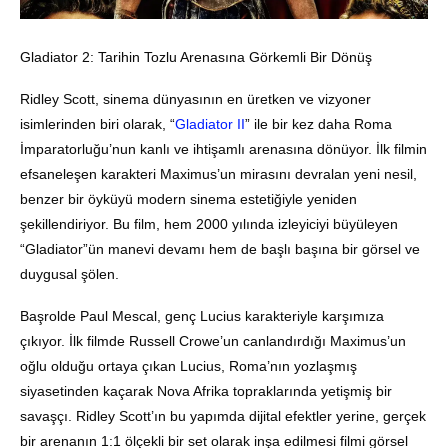
Gladiator 2: Tarihin Tozlu Arenasına Görkemli Bir Dönüş
Ridley Scott, sinema dünyasının en üretken ve vizyoner
isimlerinden biri olarak, “
Gladiator II
” ile bir kez daha Roma
İmparatorluğu’nun kanlı ve ihtişamlı arenasına dönüyor. İlk filmin
efsaneleşen karakteri Maximus’un mirasını devralan yeni nesil,
benzer bir öyküyü modern sinema estetiğiyle yeniden
şekillendiriyor. Bu film, hem 2000 yılında izleyiciyi büyüleyen
“Gladiator”ün manevi devamı hem de başlı başına bir görsel ve
duygusal şölen.
Başrolde Paul Mescal, genç Lucius karakteriyle karşımıza
çıkıyor. İlk filmde Russell Crowe’un canlandırdığı Maximus’un
oğlu olduğu ortaya çıkan Lucius, Roma’nın yozlaşmış
siyasetinden kaçarak Nova Afrika topraklarında yetişmiş bir
savaşçı. Ridley Scott’ın bu yapımda dijital efektler yerine, gerçek
bir arenanın 1:1 ölçekli bir set olarak inşa edilmesi filmi görsel