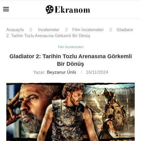
Anasayfa
İncelemeler
Film İncelemeleri
Gladiator
2: Tarihin Tozlu Arenasına Görkemli Bir Dönüş
Film İncelemeleri
Gladiator 2: Tarihin Tozlu Arenasına Görkemli
Bir Dönüş
Yazar:
Beyzanur Ünlü
16/11/2024