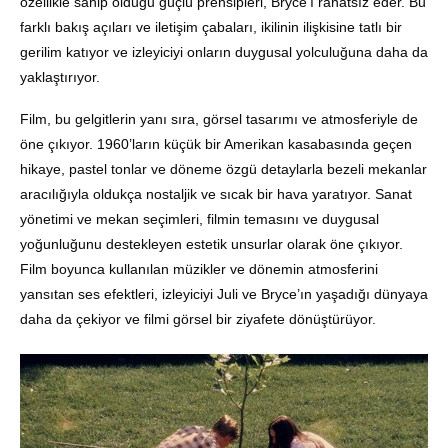
özellikle sahip olduğu güçlü prensipleri, Bryce’ı rahatsız eder. Bu
farklı bakış açıları ve iletişim çabaları, ikilinin ilişkisine tatlı bir
gerilim katıyor ve izleyiciyi onların duygusal yolculuğuna daha da
yaklaştırıyor.
Film, bu gelgitlerin yanı sıra, görsel tasarımı ve atmosferiyle de
öne çıkıyor. 1960’ların küçük bir Amerikan kasabasında geçen
hikaye, pastel tonlar ve döneme özgü detaylarla bezeli mekanlar
aracılığıyla oldukça nostaljik ve sıcak bir hava yaratıyor. Sanat
yönetimi ve mekan seçimleri, filmin temasını ve duygusal
yoğunluğunu destekleyen estetik unsurlar olarak öne çıkıyor.
Film boyunca kullanılan müzikler ve dönemin atmosferini
yansıtan ses efektleri, izleyiciyi Juli ve Bryce’ın yaşadığı dünyaya
daha da çekiyor ve filmi görsel bir ziyafete dönüştürüyor.