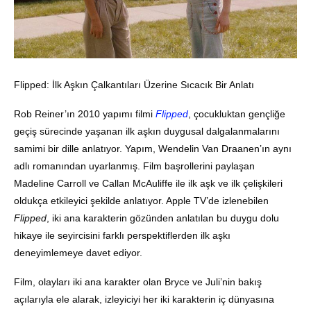
Flipped: İlk Aşkın Çalkantıları Üzerine Sıcacık Bir Anlatı
Rob Reiner’ın 2010 yapımı filmi
Flipped
, çocukluktan gençliğe
geçiş sürecinde yaşanan ilk aşkın duygusal dalgalanmalarını
samimi bir dille anlatıyor. Yapım, Wendelin Van Draanen’ın aynı
adlı romanından uyarlanmış. Film başrollerini paylaşan
Madeline Carroll ve Callan McAuliffe ile ilk aşk ve ilk çelişkileri
oldukça etkileyici şekilde anlatıyor. Apple TV’de izlenebilen
Flipped
, iki ana karakterin gözünden anlatılan bu duygu dolu
hikaye ile seyircisini farklı perspektiflerden ilk aşkı
deneyimlemeye davet ediyor.
Film, olayları iki ana karakter olan Bryce ve Juli’nin bakış
açılarıyla ele alarak, izleyiciyi her iki karakterin iç dünyasına