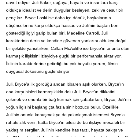
davet ediyor. Juli Baker, doğaya, hayata ve insanlara karşı
oldukça idealist ve derin duygular besleyen, zeki ve cesur bir
genç kız. Bryce Loski ise daha içe dönük, başkalarının
düşüncelerine karşı oldukça hassas ve Juli’nin baştan beri
gösterdiği ilgiyi garip bulan biri. Madeline Carroll, Juli
karakterinin derin ve kendine güvenen yanlarını oldukça doğal
bir şekilde yansıtırken, Callan McAuliffe ise Bryce’ın onunla olan
karmaşık ilişkisini izleyiciye güçlü bir performansla aktarıyor.
İkilinin karakterlerine getirdiği bu çok boyutlu yorum, filmin
duygusal dokusunu güçlendiriyor.
Juli, Bryce’a ilk gördüğü andan itibaren aşık olurken, Bryce’ın
ona karşı hisleri karmaşıklıkla dolu Juli, Bryce’ın dikkatini
çekmek ve onunla bir bağ kurmak için çabalarken, Bryce, Juli’nin
yoğun ilgisini başlangıçta fazla sinir bozucu bulur. Özellikle
Juli’nin onunla konuşmak ya da yakınlaşmak istemesi Bryce’a
rahatsızlık verir, hatta Bryce’ın ailesi de bu ilişkiye mesafeli bir
yaklaşım sergiler. Juli’nin kendine has tarzı, hayata bakışı ve