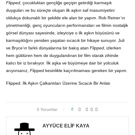
Flipped
, çocukluktan gençliğe geçişin getirdiği karmaşık
duyguları ve bu süreçte oluşan ilk aşkın saf masumiyetini
oldukça dokunaklı bir şekilde ele alan bir yapım. Rob Reiner’ın
yönetmenliği, genç oyuncuların performansları ve filmin nostaljik
görsel dünyası sayesinde, izleyiciye o ilk aşkın büyüsünü ve
karmaşıklığını yeniden yaşatan sıcacık bir hikaye sunuyor. Juli
ve Bryce’ın farklı dünyalarına bir bakış atan
Flipped
, izlerken
hem güldüren hem de duygulandıran bir film olarak zihinde
kalıcı bir iz bırakıyor. İlk aşka ve büyümeye dair bir yolculuk
arıyorsanız,
Flipped
kesinlikle kaçırılmaması gereken bir yapım.
Flipped: İlk Aşkın Çalkantıları Üzerine Sıcacık Bir Anlatı
0 Yorumlar
0
AYYÜCE ELIF KAYA