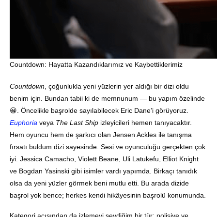
Countdown: Hayatta Kazandıklarımız ve Kaybettiklerimiz
Countdown
, çoğunlukla yeni yüzlerin yer aldığı bir dizi oldu
benim için. Bundan tabii ki de memnunum — bu yapım özelinde
😀. Öncelikle başrolde sayılabilecek Eric Dane’i görüyoruz.
Euphoria
veya
The Last Ship
izleyicileri hemen tanıyacaktır.
Hem oyuncu hem de şarkıcı olan Jensen Ackles ile tanışma
fırsatı buldum dizi sayesinde. Sesi ve oyunculuğu gerçekten çok
iyi. Jessica Camacho, Violett Beane, Uli Latukefu, Elliot Knight
ve Bogdan Yasinski gibi isimler vardı yapımda. Birkaçı tanıdık
olsa da yeni yüzler görmek beni mutlu etti. Bu arada dizide
başrol yok bence; herkes kendi hikâyesinin başrolü konumunda.
Kategori açısından da izlemeyi sevdiğim bir tür: polisiye ve