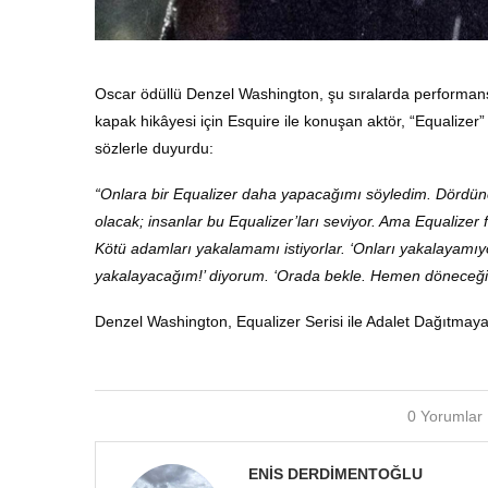
Oscar ödüllü Denzel Washington, şu sıralarda performansıy
kapak hikâyesi için Esquire ile konuşan aktör, “Equalizer”
sözlerle duyurdu:
“Onlara bir Equalizer daha yapacağımı söyledim. Dördün
olacak; insanlar bu Equalizer’ları seviyor. Ama Equalizer f
Kötü adamları yakalamamı istiyorlar. ‘Onları yakalayamıy
yakalayacağım!’ diyorum. ‘Orada bekle. Hemen döneceği
Denzel Washington, Equalizer Serisi ile Adalet Dağıtmay
0 Yorumlar
ENIS DERDIMENTOĞLU