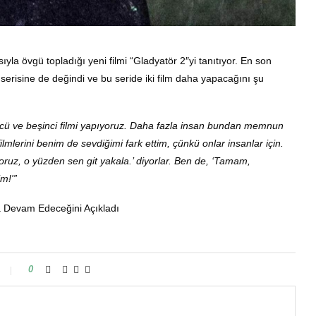
la övgü topladığı yeni filmi “Gladyatör 2″yi tanıtıyor. En son
 serisine de değindi ve bu seride iki film daha yapacağını şu
cü ve beşinci filmi yapıyoruz. Daha fazla insan bundan memnun
ilmlerini benim de sevdiğimi fark ettim, çünkü onlar insanlar için.
oruz, o yüzden sen git yakala.’ diyorlar. Ben de, ‘Tamam,
m!'”
a Devam Edeceğini Açıkladı
0