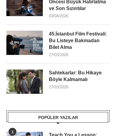
Öncesi Büyük Hatırlatma
ve Son Sızıntılar
03/04/2026
45.İstanbul Film Festivali:
Bu Listeye Bakmadan
Bilet Alma
27/03/2026
Sahtekarlar: Bu Hikaye
Böyle Kalmamalı
27/03/2026
POPÜLER YAZILAR
1
Teach You a Lesson: