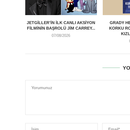
JETGILLER’IN İLK CANLI AKSIYON
GRADY HE
FILMININ BAŞROLÜ JIM CARREY...
KORKU R
KIZL
07/08/2026
YO