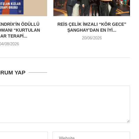
NDRIX’IN ÖDÜLLÜ
REIS ÇELIK İMZALI “KÖR GECE”
OMANI “KURTULAN
ŞANGHAY’DAN EN İYI...
AR TERAPI...
20/06/2026
04/08/2026
RUM YAP