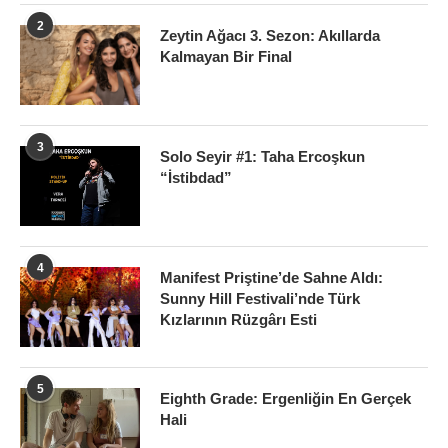
2
Zeytin Ağacı 3. Sezon: Akıllarda
Kalmayan Bir Final
3
Solo Seyir #1: Taha Ercoşkun
“İstibdad”
4
Manifest Priştine’de Sahne Aldı:
Sunny Hill Festivali’nde Türk
Kızlarının Rüzgârı Esti
5
Eighth Grade: Ergenliğin En Gerçek
Hali