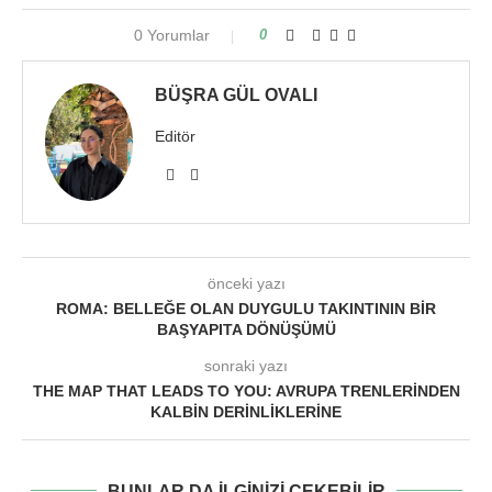
0 Yorumlar
0
BÜŞRA GÜL OVALI
Editör
önceki yazı
ROMA: BELLEĞE OLAN DUYGULU TAKINTININ BIR
BAŞYAPITA DÖNÜŞÜMÜ
sonraki yazı
THE MAP THAT LEADS TO YOU: AVRUPA TRENLERINDEN
KALBIN DERINLIKLERINE
BUNLAR DA ILGINIZI ÇEKEBILIR