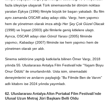
fazla izleyiciye ulaşarak Türk sinemasında bir dönüm noktası
yaratan
Eşkıya
(1996) filmiyle büyük bir başarı yakaladı. Bu film
aynı zamanda OSCAR aday adayı oldu. Vargı, hem yapımcı
hem de yönetmen olarak imza attığı
Her Şey Çok Güzel Olacak
(1998) ve İnşaat (2003) gibi filmlerle geniş kitlelere ulaştı.
Ayrıca, OSCAR adayı olan
Gönül Yarası
(2005) filminde
yapımcı,
Kabadayı
(2007) filminde ise hem yapımcı hem de
yönetmen olarak yer aldı.
Sinema sektörüne yaptığı katkılarla bilinen Ömer Vargı, 2018
yılında 55. Uluslararası Antalya Film Festivali’nde “Yaşam Boyu
Onur Ödülü” ile onurlandırıldı. Usta isim, sinemadaki
deneyimlerini ve anılarını paylaştığı “Bu Filmde Ben de Varım”
adlı kitabını ise 2024 yılında yayımladı.
62. Uluslararası Antalya Altın Portakal Film Festivali’nde
Ulusal Uzun Metraj Jüri Başkanı Belli Oldu